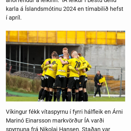
áhorfendur á leikinn. ÍA leikur í Bestu deild
karla á Íslandsmótinu 2024 en tímabilið hefst
í apríl.
Víkingur fékk vítaspyrnu í fyrri hálfleik en Árni
Marinó Einarsson markvörður ÍA varði
spyrnuna frá Nikolaj Hansen. Staðan var