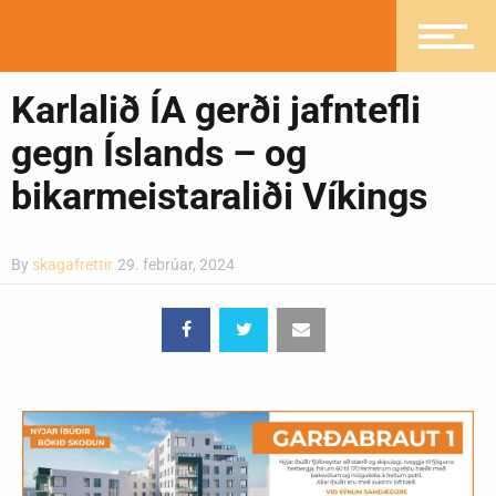
Greinasafn
Karlalið ÍA gerði jafntefli
gegn Íslands – og
Ljósmyndasafn
bikarmeistaraliði Víkings
By
skagafrettir
29. febrúar, 2024