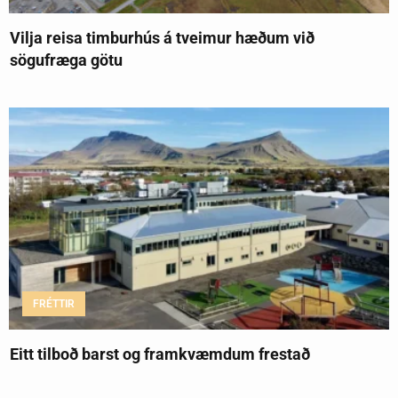
Vilja reisa timburhús á tveimur hæðum við
sögufræga götu
FRÉTTIR
Eitt tilboð barst og framkvæmdum frestað