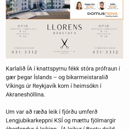
Karlalið ÍA í knattspyrnu fékk stóra prófraun í
gær þegar Íslands – og bikarmeistaralið
Víkings úr Reykjavík kom í heimsókn í
Akraneshöllina.
Um var að ræða leik í fjórðu umferð
Lengjubikarkeppni KSÍ og mættu fjölmargir