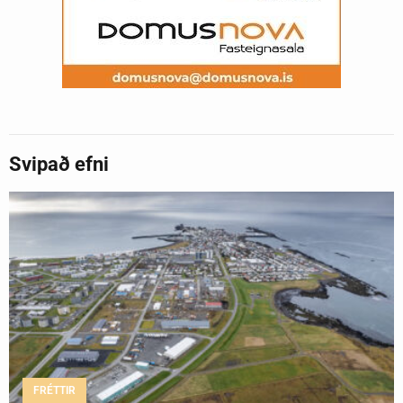
Svipað efni
FRÉTTIR