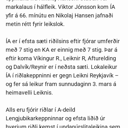
markalaus í hálfleik. Viktor Jónsson kom ÍA
yfir á 66. mínútu en Nikolaj Hansen jafnaði
metin rétt fyrir leikslok.
ÍA er í efsta sæti riðilsins eftir fjórar umferðir
með 7 stig en KA er einnig með 7 stig. Þar á
eftir koma Víkingur R., Leiknir R, Afturelding
og Dalvík/Reynir er í neðsta sæti. Lokaleikur
ÍA í riðlakeppninni er gegn Leikni Reykjavík –
og fer sá leikur fram sunnudaginn 3. mars á
heimavelli Leiknis.
Alls eru fjórir riðlar í A-deild
Lengjubikarkeppninnar og efsta liðið úr
hverjum riðli kemst í undanúrslitaleikina sem