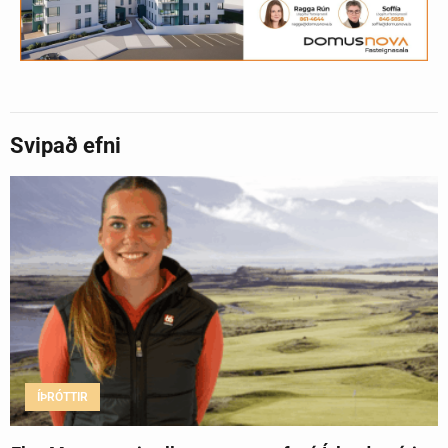
Svipað efni
ÍÞRÓTTIR