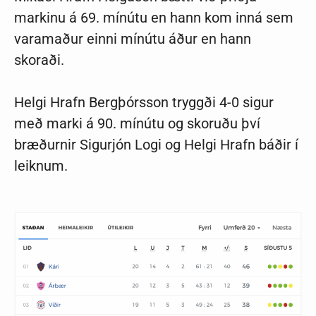
markinu á 69. mínútu en hann kom inná sem
varamaður einni mínútu áður en hann
skoraði.
Helgi Hrafn Bergþórsson tryggði 4-0 sigur
með marki á 90. mínútu og skoruðu því
bræðurnir Sigurjón Logi og Helgi Hrafn báðir í
leiknum.