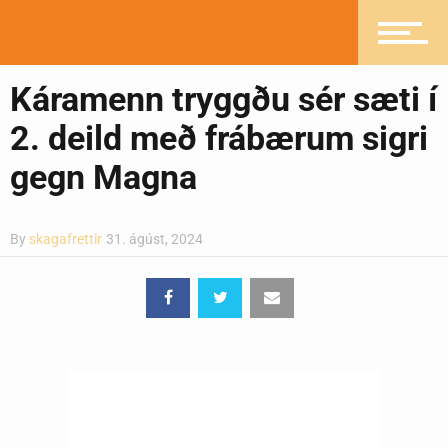
Greinasafn
Káramenn tryggðu sér sæti í
Ljósmyndasafn
2. deild með frábærum sigri
gegn Magna
By
skagafrettir
31. ágúst, 2024