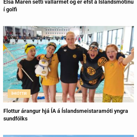
Elsa Maren setti vallarmet og er efst á Íslandsmótinu
í golfi
ÍÞRÓTTIR
Flottur árangur hjá ÍA á Íslandsmeistaramóti yngra
sundfólks