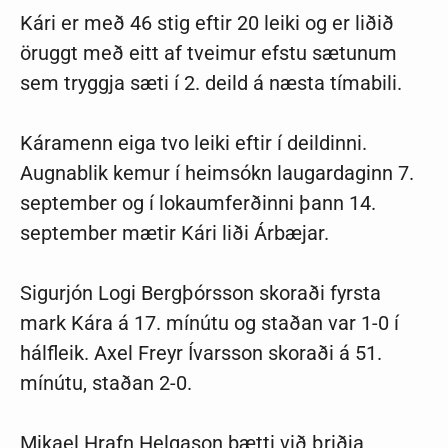
Kári er með 46 stig eftir 20 leiki og er liðið
öruggt með eitt af tveimur efstu sætunum
sem tryggja sæti í 2. deild á næsta tímabili.
Káramenn eiga tvo leiki eftir í deildinni.
Augnablik kemur í heimsókn laugardaginn 7.
september og í lokaumferðinni þann 14.
september mætir Kári liði Árbæjar.
Sigurjón Logi Bergþórsson skoraði fyrsta
mark Kára á 17. mínútu og staðan var 1-0 í
hálfleik. Axel Freyr Ívarsson skoraði á 51.
mínútu, staðan 2-0.
Mikael Hrafn Helgason bætti við þriðja