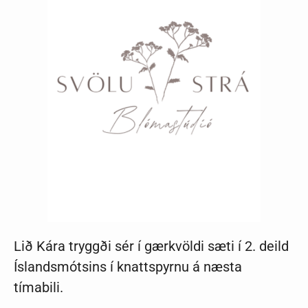
Lið Kára tryggði sér í gærkvöldi sæti í 2. deild
Íslandsmótsins í knattspyrnu á næsta
tímabili.