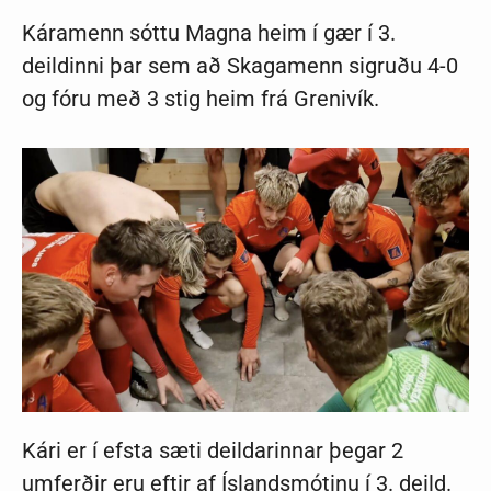
Káramenn sóttu Magna heim í gær í 3.
deildinni þar sem að Skagamenn sigruðu 4-0
og fóru með 3 stig heim frá Grenivík.
Kári er í efsta sæti deildarinnar þegar 2
umferðir eru eftir af Íslandsmótinu í 3. deild.