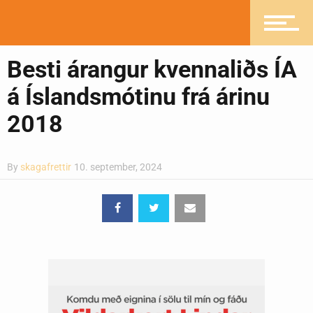
Greinasafn
Besti árangur kvennaliðs ÍA
á Íslandsmótinu frá árinu
Ljósmyndasafn
2018
By
skagafrettir
10. september, 2024