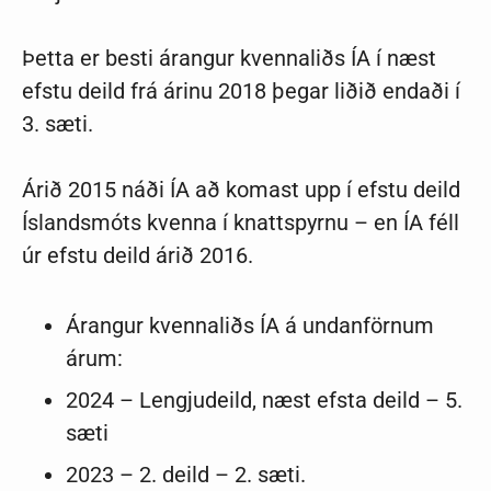
Þetta er besti árangur kvennaliðs ÍA í næst
efstu deild frá árinu 2018 þegar liðið endaði í
3. sæti.
Árið 2015 náði ÍA að komast upp í efstu deild
Íslandsmóts kvenna í knattspyrnu – en ÍA féll
úr efstu deild árið 2016.
Árangur kvennaliðs ÍA á undanförnum
árum:
2024 – Lengjudeild, næst efsta deild – 5.
sæti
2023 – 2. deild – 2. sæti.