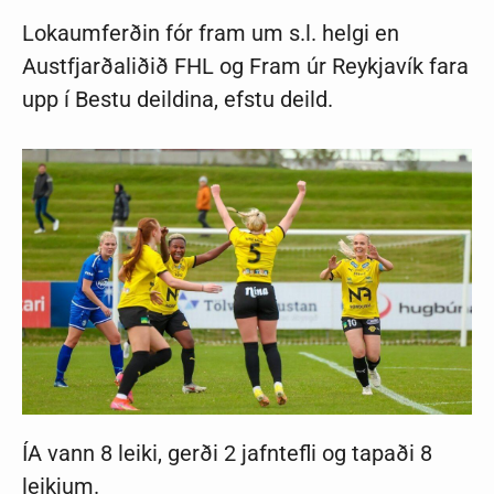
Lokaumferðin fór fram um s.l. helgi en
Austfjarðaliðið FHL og Fram úr Reykjavík fara
upp í Bestu deildina, efstu deild.
ÍA vann 8 leiki, gerði 2 jafntefli og tapaði 8
leikjum.