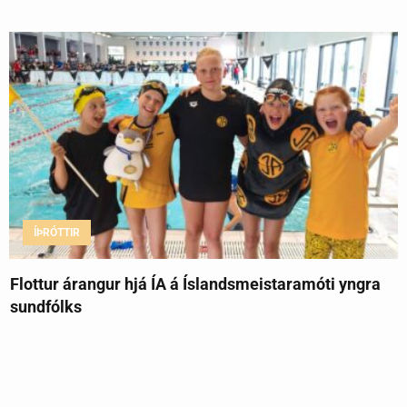
ÍÞRÓTTIR
Flottur árangur hjá ÍA á Íslandsmeistaramóti yngra
sundfólks