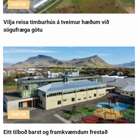
FRÉTTIR
Vilja reisa timburhús á tveimur hæðum við
sögufræga götu
FRÉTTIR
Eitt tilboð barst og framkvæmdum frestað