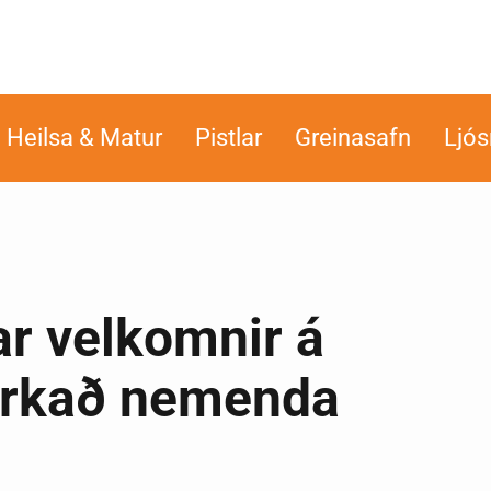
Heilsa & Matur
Pistlar
Greinasafn
Ljó
ar velkomnir á
rkað nemenda