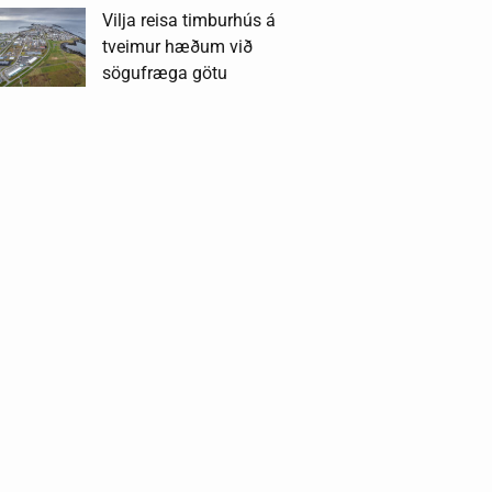
Vilja reisa timburhús á
tveimur hæðum við
sögufræga götu