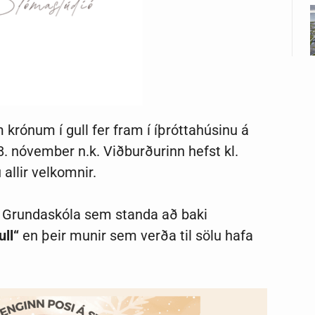
rónum í gull fer fram í íþróttahúsinu á
nóvember n.k. Viðburðurinn hefst kl.
 allir velkomnir.
k Grundaskóla sem standa að baki
ll“
en þeir munir sem verða til sölu hafa