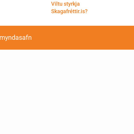
Viltu styrkja
Skagafréttir.is?
smyndasafn