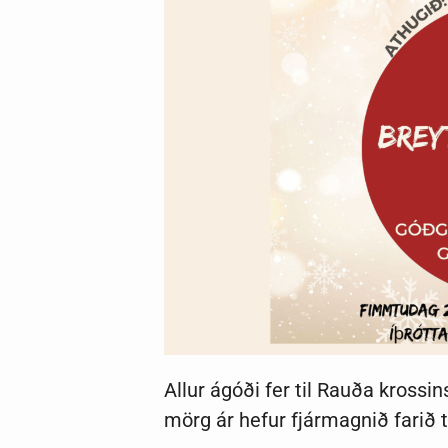
Allur ágóði fer til Rauða krossin
mörg ár hefur fjármagnið farið t