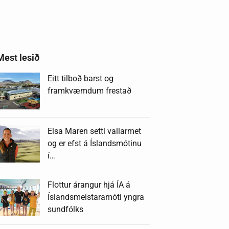
Mest lesið
Eitt tilboð barst og
framkvæmdum frestað
Elsa Maren setti vallarmet
og er efst á Íslandsmótinu
í…
Flottur árangur hjá ÍA á
Íslandsmeistaramóti yngra
sundfólks