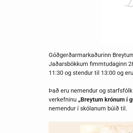
Góðgerðarmarkaðurinn Breytum k
Jaðarsbökkum fimmtudaginn 28. 
11:30 og stendur til 13:00 og eru
Það eru nemendur og starfsfól
verkefninu
„Breytum krónum í gu
nemendur í skólanum búið til.