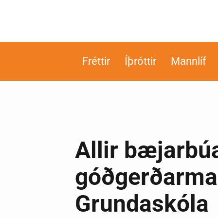
Fréttir
Íþróttir
Mannlíf
Allir bæjarbú
góðgerðarma
Grundaskóla