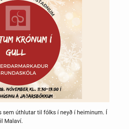
s sem úthlutar til fólks í neyð í heiminum. Í
il Malaví.