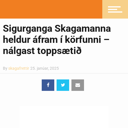
Greinasafn
Sigurganga Skagamanna
heldur áfram í körfunni –
nálgast toppsætið
Ljósmyndasafn
By
skagafrettir
25. janúar, 2025