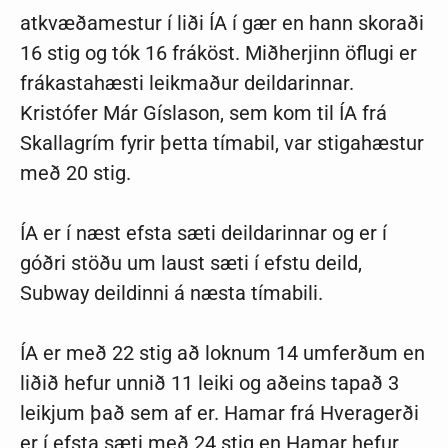
atkvæðamestur í liði ÍA í gær en hann skoraði
16 stig og tók 16 fráköst. Miðherjinn öflugi er
frákastahæsti leikmaður deildarinnar.
Kristófer Már Gíslason, sem kom til ÍA frá
Skallagrím fyrir þetta tímabil, var stigahæstur
með 20 stig.
ÍA er í næst efsta sæti deildarinnar og er í
góðri stöðu um laust sæti í efstu deild,
Subway deildinni á næsta tímabili.
ÍA er með 22 stig að loknum 14 umferðum en
liðið hefur unnið 11 leiki og aðeins tapað 3
leikjum það sem af er. Hamar frá Hveragerði
er í efsta sæti með 24 stig en Hamar hefur