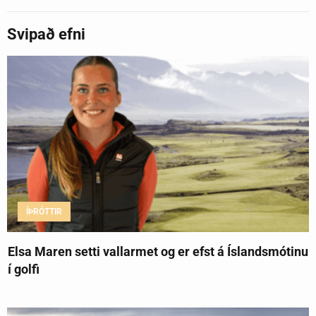
Svipað efni
ÍÞRÓTTIR
Elsa Maren setti vallarmet og er efst á Íslandsmótinu
í golfi