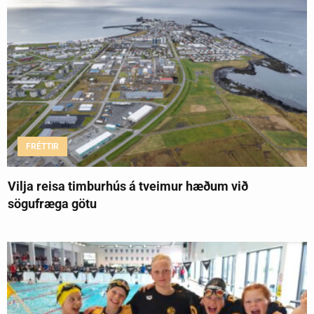
FRÉTTIR
Vilja reisa timburhús á tveimur hæðum við
sögufræga götu