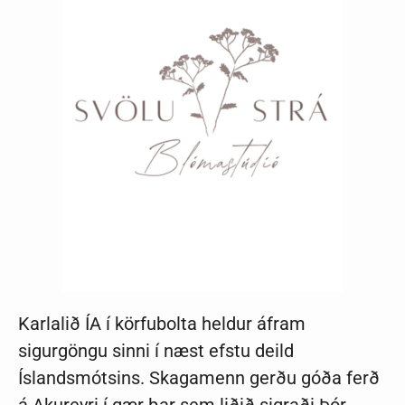
Karlalið ÍA í körfubolta heldur áfram
sigurgöngu sinni í næst efstu deild
Íslandsmótsins. Skagamenn gerðu góða ferð