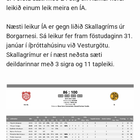
leikið einum leik meira en ÍA.
Næsti leikur ÍA er gegn liðið Skallagríms úr
Borgarnesi. Sá leikur fer fram föstudaginn 31.
janúar í íþróttahúsinu við Vesturgötu.
Skallagrímur er í næst neðsta sæti
deildarinnar með 3 sigra og 11 tapleiki.