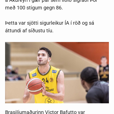
á Akureyri í gær þar sem liðið sigraði Þór
með 100 stigum gegn 86.
Þetta var sjötti sigurleikur ÍA í röð og sá
áttundi af síðustu tíu.
Brasilíumaðurinn Victor Bafutto var