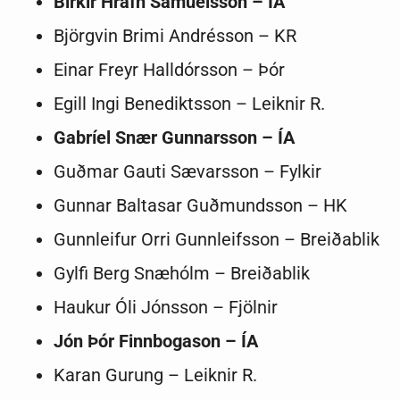
Birkir Hrafn Samúelsson – ÍA
Björgvin Brimi Andrésson – KR
Einar Freyr Halldórsson – Þór
Egill Ingi Benediktsson – Leiknir R.
Gabríel Snær Gunnarsson – ÍA
Guðmar Gauti Sævarsson – Fylkir
Gunnar Baltasar Guðmundsson – HK
Gunnleifur Orri Gunnleifsson – Breiðablik
Gylfi Berg Snæhólm – Breiðablik
Haukur Óli Jónsson – Fjölnir
Jón Þór Finnbogason – ÍA
Karan Gurung – Leiknir R.