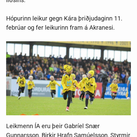
liðsins.
Hópurinn leikur gegn Kára þriðjudaginn 11.
febrúar og fer leikurinn fram á Akranesi.
Leikmenn ÍA eru þeir Gabríel Snær
Gunnarsson, Birkir Hrafn Samúelsson, Styrmir