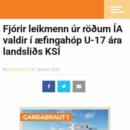
Greinasafn
Fjórir leikmenn úr röðum ÍA
valdir í æfingahóp U-17 ára
Ljósmyndasafn
landsliðs KSÍ
By
skagafrettir
31. janúar, 2025