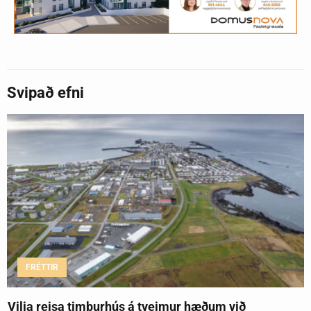
Svipað efni
FRÉTTIR
Vilja reisa timburhús á tveimur hæðum við