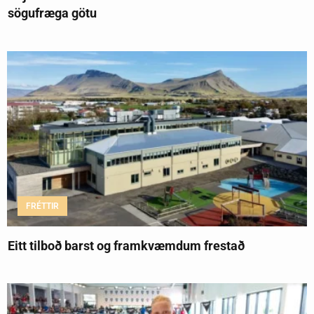
sögufræga götu
FRÉTTIR
Eitt tilboð barst og framkvæmdum frestað