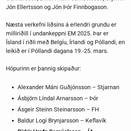
Jón Ellertsson og Jón Þór Finnbogason.
Næsta verkefni liðsins á erlendri grundu er
milliriðill í undankeppni EM 2025. Þar er
Ísland í riðli með Belgíu, Írlandi og Póllandi, en
leikið er í Póllandi dagana 19.-25. mars.
Hópurinn er þannig skipaður:
Alexander Máni Guðjónsson – Stjarnan
Ásbjörn Líndal Arnarsson – Þór
Ásgeir Steinn Steinarsson – FH
Baldur Logi Brynjarsson – Keflavík