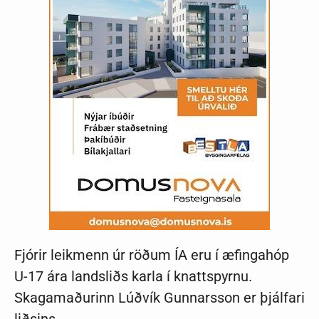
Fjórir leikmenn úr röðum ÍA eru í æfingahóp
U-17 ára landsliðs karla í knattspyrnu.
Skagamaðurinn Lúðvík Gunnarsson er þjálfari