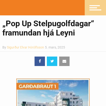
Pistlar
„Pop Up Stelpugolfdagar“
framundan hjá Leyni
Greinasafn
By
Sigurður Elvar Þórólfsson
5. mars, 2025
Ljósmyndasafn