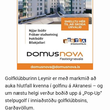
Golfklúbburinn Leynir er með markmið að
auka hlutfall kvenna í golfinu á Akranesi – og
um næstu helgi verður boðið upp á „Pop-Up“
stelpugolf í inniaðstöðu golfklúbbsins,
Garðavöllum.