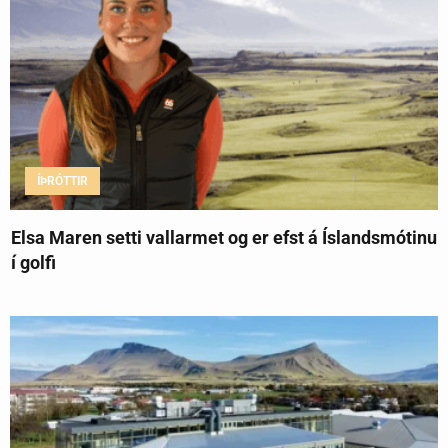
ÍÞRÓTTIR
Elsa Maren setti vallarmet og er efst á Íslandsmótinu
í golfi