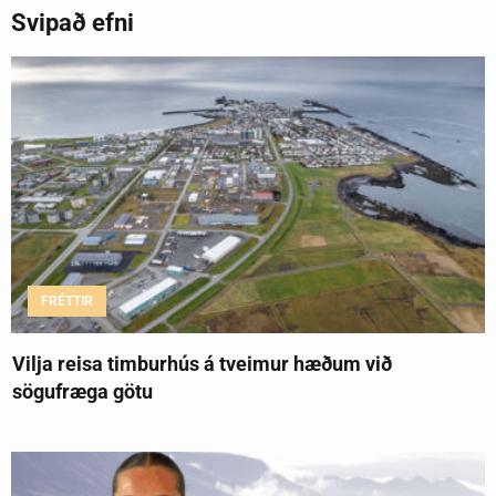
Svipað efni
FRÉTTIR
Vilja reisa timburhús á tveimur hæðum við
sögufræga götu