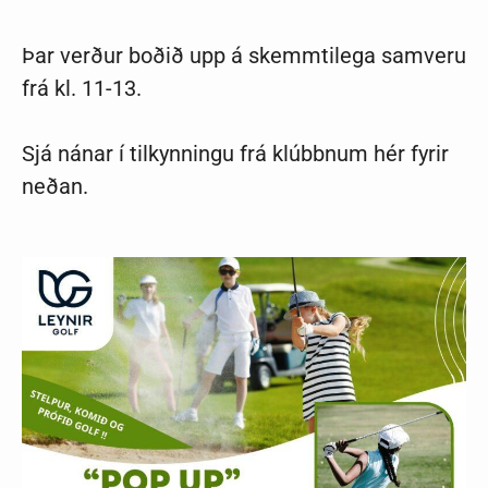
Þar verður boðið upp á skemmtilega samveru
frá kl. 11-13.
Sjá nánar í tilkynningu frá klúbbnum hér fyrir
neðan.