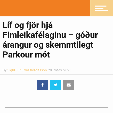
Líf og fjör hjá
Greinasafn
Fimleikafélaginu – góður
árangur og skemmtilegt
Ljósmyndasafn
Parkour mót
By
Sigurður Elvar Þórólfsson
28. mars, 2025