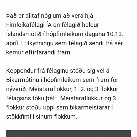
Það er alltaf nóg um að vera hjá
Fimleikafélagi ÍA en félagið heldur
Íslandsmótið í hópfimleikum dagana 10.13.
apríl. Í tilkynningu sem félagið sendi frá sér
kemur eftirfarandi fram.
Keppendur frá félaginu stóðu sig vel á
Bikarmótinu í hópfimleikum sem fram fór
nýverið. Meistaraflokkur, 1. 2. og 3 flokkur
félagsins tóku þátt. Meistaraflokkur og 3.
flokkur stóðu uppi sem bikarmeistarar í
stökkfimi í sínum flokkum.