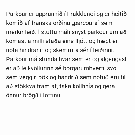
Parkour er upprunnið í Frakklandi og er heitið
komið af franska orðinu „parcours“ sem
merkir leið. Í stuttu máli snýst parkour um að
komast á milli staða eins fljótt og hægt er,
nota hindranir og skemmta sér í leiðinni.
Parkour má stunda hvar sem er og algengast
er að leikvöllurinn sé borgarumhverfi, svo
sem veggir, þök og handrið sem notuð eru til
að stökkva fram af, taka kollhnís og gera
önnur brögð í loftinu.