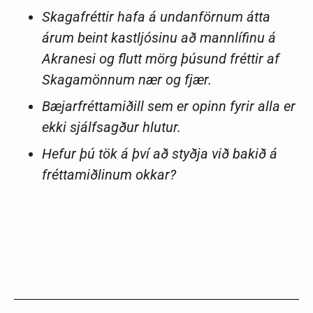
Skagafréttir hafa á undanförnum átta
árum beint kastljósinu að mannlífinu á
Akranesi og flutt mörg þúsund fréttir af
Skagamönnum nær og fjær.
Bæjarfréttamiðill sem er opinn fyrir alla er
ekki sjálfsagður hlutur.
Hefur þú tök á því að styðja við bakið á
fréttamiðlinum okkar?