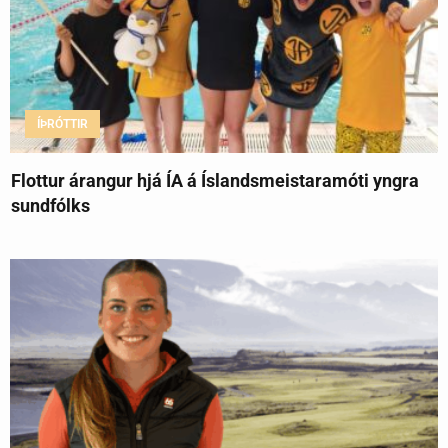
ÍÞRÓTTIR
Flottur árangur hjá ÍA á Íslandsmeistaramóti yngra
sundfólks