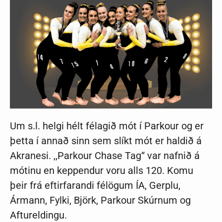
Um s.l. helgi hélt félagið mót í Parkour og er
þetta í annað sinn sem slíkt mót er haldið á
Akranesi. ,,Parkour Chase Tag“ var nafnið á
mótinu en keppendur voru alls 120. Komu
þeir frá eftirfarandi félögum ÍA, Gerplu,
Ármann, Fylki, Björk, Parkour Skúrnum og
Aftureldingu.