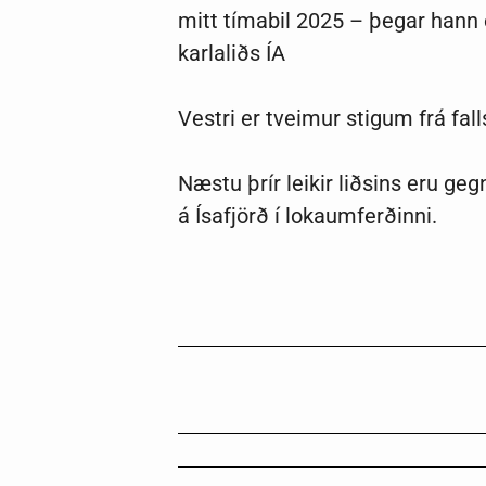
mitt tímabil 2025 – þegar hann 
karlaliðs ÍA
Vestri er tveimur stigum frá fall
Næstu þrír leikir liðsins eru ge
á Ísafjörð í lokaumferðinni.