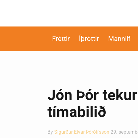
Fréttir
Íþróttir
Mannlíf
Jón Þór tekur
tímabilið
By
Sigurður Elvar Þórólfsson
29. septemb