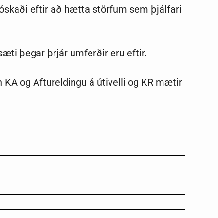
óskaði eftir að hætta störfum sem þjálfari
sæti þegar þrjár umferðir eru eftir.
gn KA og Aftureldingu á útivelli og KR mætir