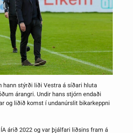
en hann stýrði liði Vestra á síðari hluta
ðum árangri. Undir hans stjórn endaði
ar og liðið komst í undanúrslit bikarkeppni
 ÍA árið 2022 og var þjálfari liðsins fram á