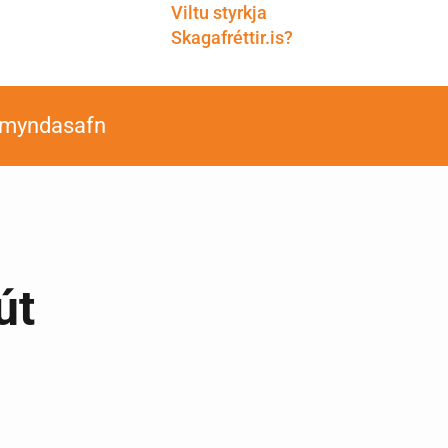
Viltu styrkja
Skagafréttir.is?
smyndasafn
út