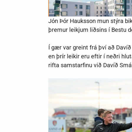
Jón Þór Hauksson mun stýra bikar
þremur leikjum liðsins í Bestu d
Í gær var greint frá því að Dav
en þrír leikir eru eftir í neðri h
rifta samstarfinu við Davíð Smá