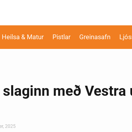
Heilsa & Matur
Pistlar
Greinasafn
Ljó
 slaginn með Vestra 
er, 2025