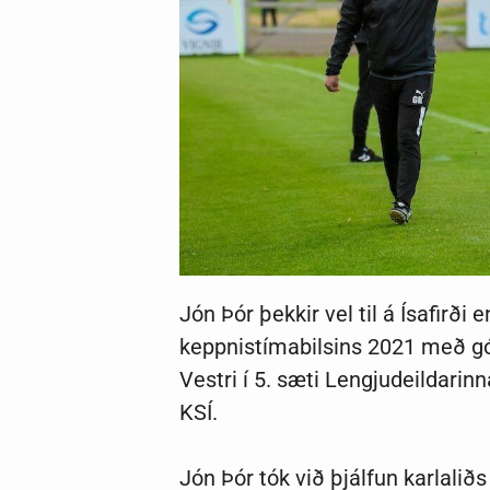
Jón Þór þekkir vel til á Ísafirði 
keppnistímabilsins 2021 með gó
Vestri í 5. sæti Lengjudeildarinn
KSÍ.
Jón Þór tók við þjálfun karlaliðs