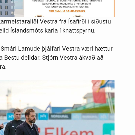
meistaraliði Vestra frá Ísafirði í síðustu
eild Íslandsmóts karla í knattspyrnu.
íð Smári Lamude þjálfari Vestra væri hættur
luta Bestu deildar. Stjórn Vestra ákvað að
ra.