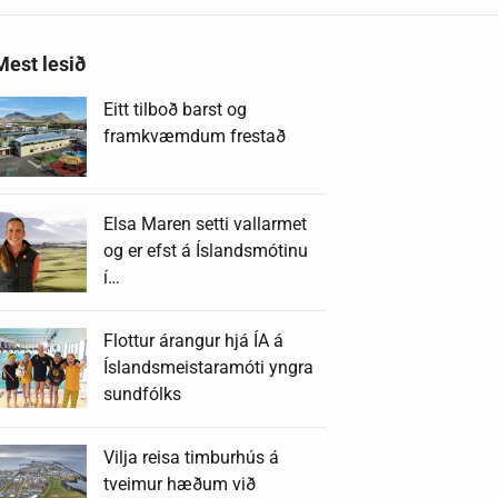
Mest lesið
Eitt tilboð barst og
framkvæmdum frestað
Elsa Maren setti vallarmet
og er efst á Íslandsmótinu
í…
Flottur árangur hjá ÍA á
Íslandsmeistaramóti yngra
sundfólks
Vilja reisa timburhús á
tveimur hæðum við