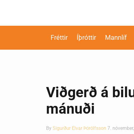
Fréttir
Íþróttir
Mannlíf
Viðgerð á bil
mánuði
By
Sigurður Elvar Þórólfsson
7. nóvember