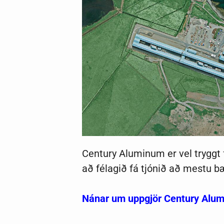
Century Aluminum er vel tryggt f
að félagið fá tjónið að mestu b
Nánar um uppgjör Century Alum