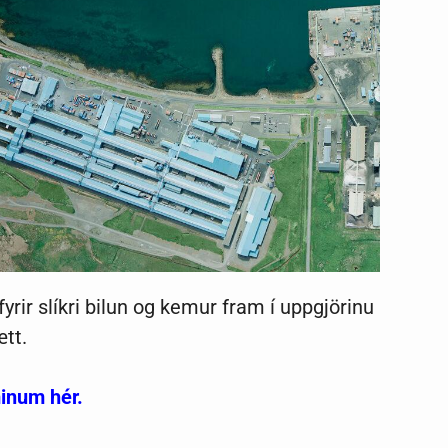
yrir slíkri bilun og kemur fram í uppgjörinu
ætt.
inum hér.