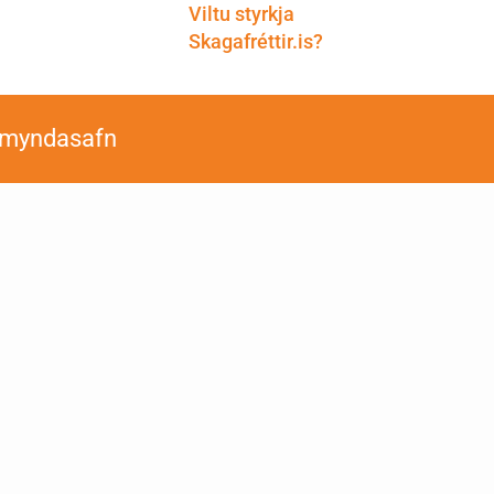
Viltu styrkja
Skagafréttir.is?
smyndasafn