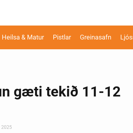
Heilsa & Matur
Pistlar
Greinasafn
Ljó
un gæti tekið 11-12
, 2025