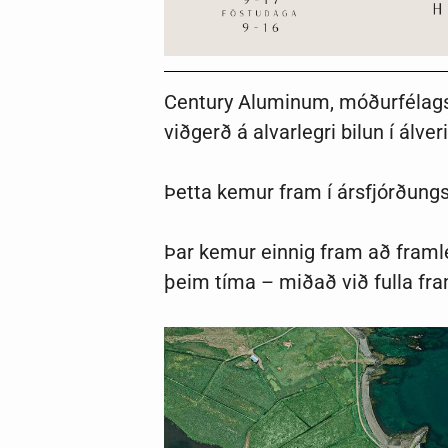
Century Aluminum, móðurfélags 
viðgerð á alvarlegri bilun í álv
Þetta kemur fram í ársfjórðungs
Þar kemur einnig fram að framle
þeim tíma – miðað við fulla framl