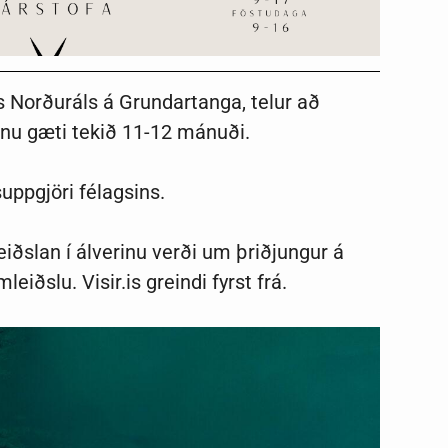
Norðuráls á Grundartanga, telur að
erinu gæti tekið 11-12 mánuði.
uppgjöri félagsins.
iðslan í álverinu verði um þriðjungur á
eiðslu. Visir.is greindi fyrst frá.