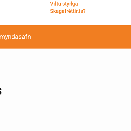
Viltu styrkja
Skagafréttir.is?
smyndasafn
s