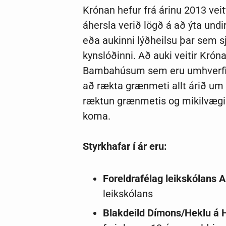
Krónan hefur frá árinu 2013 vei
áhersla verið lögð á að ýta und
eða aukinni lýðheilsu þar sem 
kynslóðinni. Að auki veitir Krón
Bambahúsum sem eru umhverfisv
að rækta grænmeti allt árið um
ræktun grænmetis og mikilvægi
koma.
Styrkhafar í ár eru:
Foreldrafélag leikskólans 
leikskólans
Blakdeild Dímons/Heklu á H