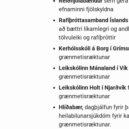
Reiðhjólabændur
sem gera u
efnaminni fjölskyldna
Rafíþróttasamband Íslands
að bættri líkamlegri og and
tölvuleiki og rafíþróttir
Kerhólsskóli á Borg í Gríms
grænmetisræktunar
Leikskólinn Mánaland í Vík
grænmetisræktunar
Leikskólinn Holt í Njarðvík
f
grænmetisræktunar
Hlíðabær,
dagþjálfun fyrir
heilabilunarsjúkdóm fyrir 
grænmetisræktunar.