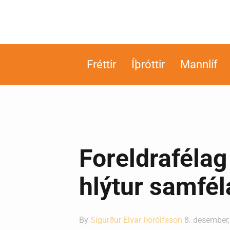
Fréttir
Íþróttir
Mannlíf
Foreldrafélag
hlýtur samfél
By
Sigurður Elvar Þórólfsson
8. desember