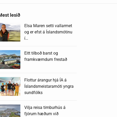
Mest lesið
Elsa Maren setti vallarmet
og er efst á Íslandsmótinu
í…
Eitt tilboð barst og
framkvæmdum frestað
Flottur árangur hjá ÍA á
Íslandsmeistaramóti yngra
sundfólks
Vilja reisa timburhús á
fjórum hæðum við