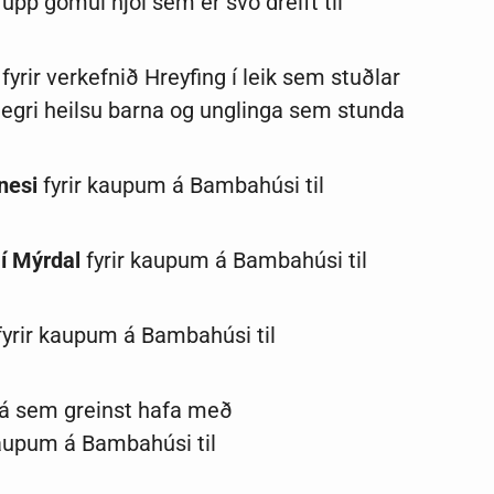
pp gömul hjól sem er svo dreift til
fyrir verkefnið Hreyfing í leik sem stuðlar
legri heilsu barna og unglinga sem stunda
nesi
fyrir kaupum á Bambahúsi til
 í Mýrdal
fyrir kaupum á Bambahúsi til
yrir kaupum á Bambahúsi til
 þá sem greinst hafa með
kaupum á Bambahúsi til