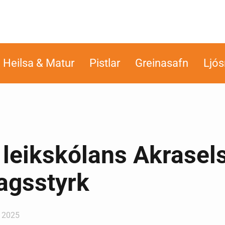
Heilsa & Matur
Pistlar
Greinasafn
Ljó
 leikskólans Akrasel
agsstyrk
, 2025