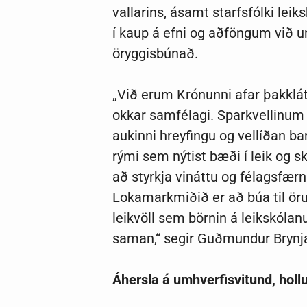
vallarins, ásamt starfsfólki le
í kaup á efni og aðföngum við 
öryggisbúnað.
„Við erum Krónunni afar þakklát 
okkar samfélagi. Sparkvellinum
aukinni hreyfingu og vellíðan b
rými sem nýtist bæði í leik og s
að styrkja vináttu og félagsfæ
Lokamarkmiðið er að búa til ö
leikvöll sem börnin á leikskóla
saman,“ segir Guðmundur Brynjar 
Áhersla á umhverfisvitund, holl