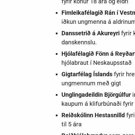
fyrir konur 18 ára og eldri
Fimleikafélagið Rán í Ves
iðkun ungmenna á aldrinum 
Danssetrið á Akureyri
fyrir
danskennslu.
Hjólafélagið Fönn á Reyðarf
hjólabraut í Neskaupsstað
Gigtarfélag Íslands
fyrir h
ungmennum með gigt
Unglingadeildin Björgúlfur
i
kaupum á klifurbúnaði fyri
Reiðskólinn Hestasnilld
fyr
til 5 ára