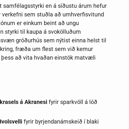
tt samfélagsstyrki en á síðustu árum hefur
ir verkefni sem stuðla að umhverfisvitund
sjónum er einkum beint að ungu
an styrki til kaupa á svokölluðum
æn gróðurhús sem nýtist einna helst til
 kring, fræða um flest sem við kemur
 þess að vita hvaðan einstök matvæli
Akrasels á Akranesi
fyrir sparkvöll á lóð
volsvelli
fyrir byrjendanámskeið í blaki