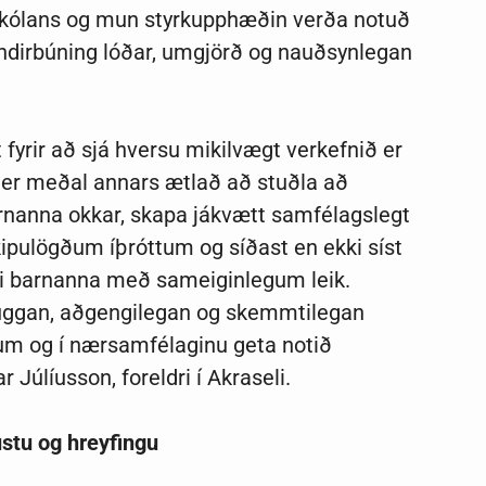
ikskólans og mun styrkupphæðin verða notuð
undirbúning lóðar, umgjörð og nauðsynlegan
fyrir að sjá hversu mikilvægt verkefnið er
 er meðal annars ætlað að stuðla að
arnanna okkar, skapa jákvætt samfélagslegt
kipulögðum íþróttum og síðast en ekki síst
rni barnanna með sameiginlegum leik.
ruggan, aðgengilegan og skemmtilegan
num og í nærsamfélaginu geta notið
Júlíusson, foreldri í Akraseli.
ustu og hreyfingu