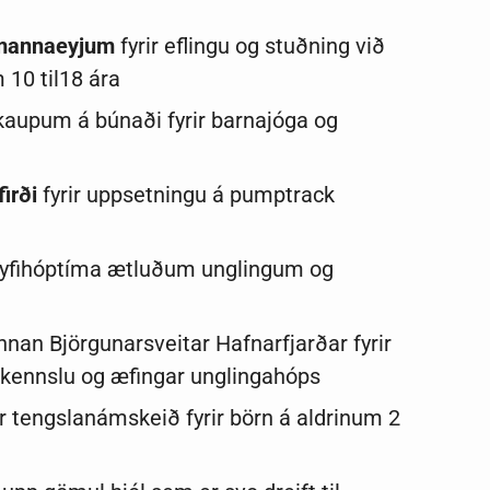
tmannaeyjum
fyrir eflingu og stuðning við
10 til18 ára
 kaupum á búnaði fyrir barnajóga og
irði
fyrir uppsetningu á pumptrack
reyfihóptíma ætluðum unglingum og
nnan Björgunarsveitar Hafnarfjarðar fyrir
r kennslu og æfingar unglingahóps
ir tengslanámskeið fyrir börn á aldrinum 2