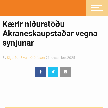
Greinasafn
Kærir niðurstöðu
Akraneskaupstaðar vegna
synjunar
Ljósmyndasafn
By
Sigurður Elvar Þórólfsson
21. desember, 2025