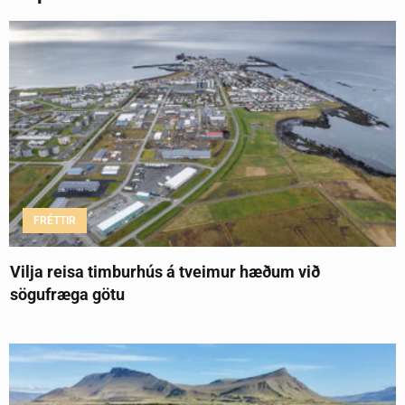
FRÉTTIR
Vilja reisa timburhús á tveimur hæðum við
sögufræga götu