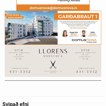
Svipað efni