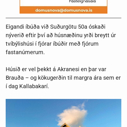
Eigandi íbúða við Suðurgötu 50a óskaði
nýverið eftir því að húsnæðinu yrði breytt úr
tvíbýlishúsi í fjórar íbúðir með fjórum
fastanúmerum.
Húsið er vel þekkt á Akranesi en þar var
Brauða – og kökugerðin til margra ára sem er
í dag Kallabakarí.