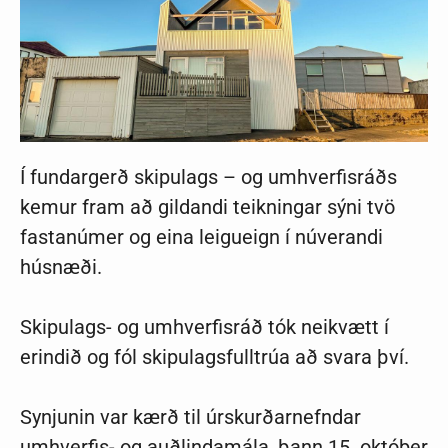
Í fundargerð skipulags – og umhverfisráðs
kemur fram að gildandi teikningar sýni tvö
fastanúmer og eina leigueign í núverandi
húsnæði.
Skipulags- og umhverfisráð tók neikvætt í
erindið og fól skipulagsfulltrúa að svara því.
Synjunin var kærð til úrskurðarnefndar
umhverfis- og auðlindamála, þann 15. október