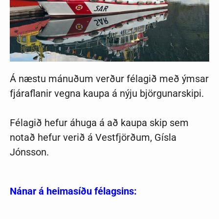
Á næstu mánuðum verður félagið með ýmsar
fjáraflanir vegna kaupa á nýju björgunarskipi.
Félagið hefur áhuga á að kaupa skip sem
notað hefur verið á Vestfjörðum, Gísla
Jónsson.
Nánar á heimasíðu félagsins: