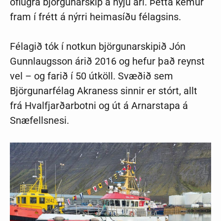
öflugra björgunarskip á nýju ári. Þetta kemur
fram í frétt á nýrri heimasíðu félagsins.
Félagið tók í notkun björgunarskipið Jón
Gunnlaugsson árið 2016 og hefur það reynst
vel – og farið í 50 útköll. Svæðið sem
Björgunarfélag Akraness sinnir er stórt, allt
frá Hvalfjarðarbotni og út á Arnarstapa á
Snæfellsnesi.