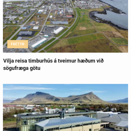
FRÉTTIR
Vilja reisa timburhús á tveimur hæðum við
sögufræga götu