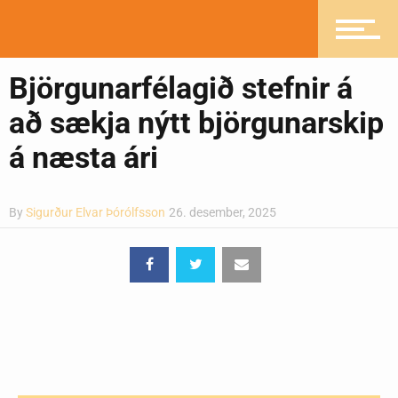
Björgunarfélagið stefnir á
Pistlar
að sækja nýtt björgunarskip
á næsta ári
Greinasafn
By
Sigurður Elvar Þórólfsson
26. desember, 2025
Ljósmyndasafn