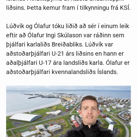
liðsins. Þetta kemur fram í tilkynningu frá KSÍ.
Lúðvík og Ólafur tóku liðið að sér í einum leik
eftir að Ólafur Ingi Skúlason var ráðinn sem
þjálfari karlaliðs Breiðabliks. Lúðvík var
aðstoðarþjálfari U-21 árs liðsins en hann er
aðalþjálfari U-17 ára landsliðs karla. Ólafur er
aðstoðarþjálfari kvennalandsliðs Íslands.