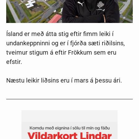
Ísland er með átta stig eftir fimm leiki í
undankeppninni og er í fjórða sæti riðilsins,
tveimur stigum á eftir Frökkum sem eru
efstir.
Næstu leikir liðsins eru í mars á þessu ári.