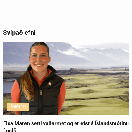
Svipað efni
ÍÞRÓTTIR
Elsa Maren setti vallarmet og er efst á Íslandsmótinu
í golfi