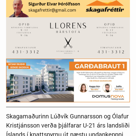
Skagamaðurinn Lúðvík Gunnarsson og Ólafur
Kristjánsson verða þjálfarar U-21 árs landsliði
Íslands í knattspyrnu út næstu undankeppni