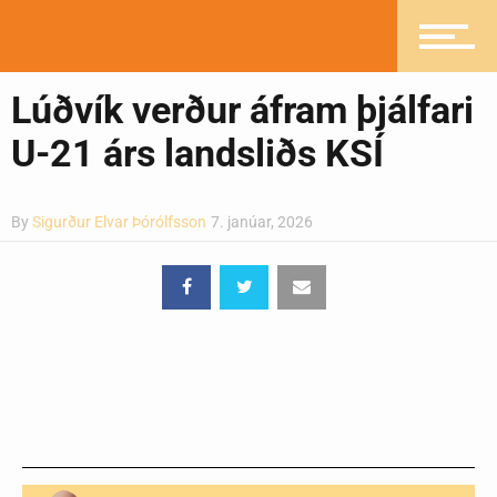
Heilsueflandi samfélag
Lúðvík verður áfram þjálfari
Pistlar
U-21 árs landsliðs KSÍ
Greinasafn
By
Sigurður Elvar Þórólfsson
7. janúar, 2026
Ljósmyndasafn