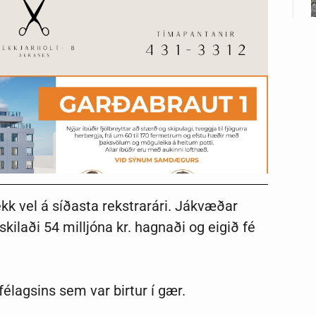
kk vel á síðasta rekstrarári. Jákvæðar
kilaði 54 milljóna kr. hagnaði og eigið fé
félagsins sem var birtur í gær.