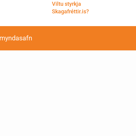
Viltu styrkja
Skagafréttir.is?
smyndasafn