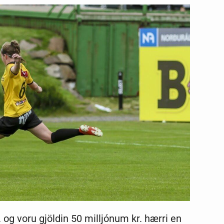
. og voru gjöldin 50 milljónum kr. hærri en