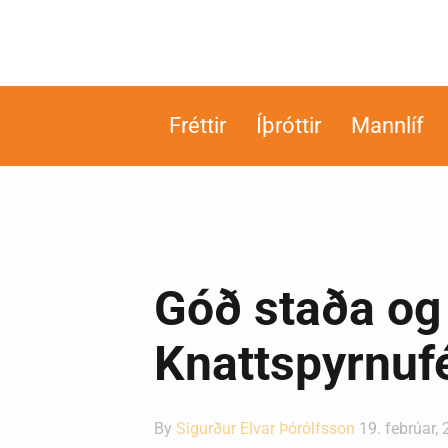
Fréttir
Íþróttir
Mannlíf
Góð staða og 
Knattspyrnufé
By
Sigurður Elvar Þórólfsson
19. febrúar,