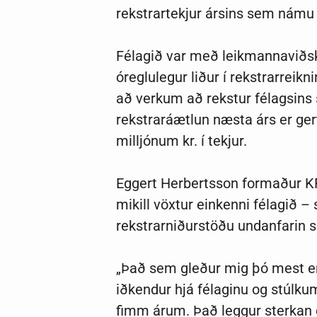
rekstrartekjur ársins sem námu 4
Félagið var með leikmannaviðski
óreglulegur liður í rekstrarreikn
að verkum að rekstur félagsins s
rekstraráætlun næsta árs er gert
milljónum kr. í tekjur.
Eggert Herbertsson formaður KFÍA
mikill vöxtur einkenni félagið –
rekstrarniðurstöðu undanfarin s
„Það sem gleður mig þó mest er vö
iðkendur hjá félaginu og stúlk
fimm árum. Það leggur sterkan 