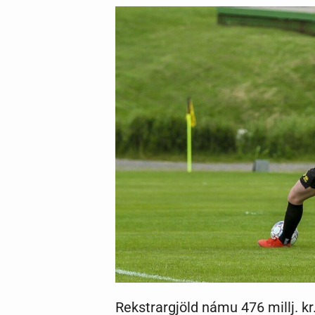
Rekstrargjöld námu 476 millj. kr