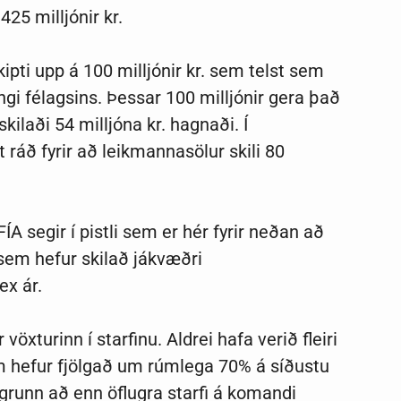
25 milljónir kr.
pti upp á 100 milljónir kr. sem telst sem
ingi félagsins. Þessar 100 milljónir gera það
kilaði 54 milljóna kr. hagnaði. Í
 ráð fyrir að leikmannasölur skili 80
 segir í pistli sem er hér fyrir neðan að
 sem hefur skilað jákvæðri
ex ár.
xturinn í starfinu. Aldrei hafa verið fleiri
um hefur fjölgað um rúmlega 70% á síðustu
grunn að enn öflugra starfi á komandi