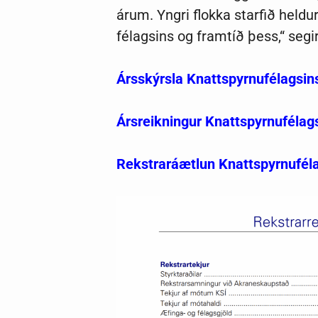
árum. Yngri flokka starfið heldur
félagsins og framtíð þess,“ segi
Ársskýrsla Knattspyrnufélagsin
Ársreikningur Knattspyrnufélag
Rekstraráætlun Knattspyrnuféla