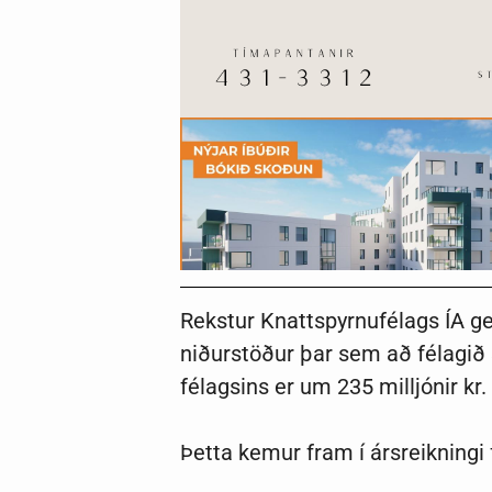
Rekstur Knattspyrnufélags ÍA ge
niðurstöður þar sem að félagið s
félagsins er um 235 milljónir kr.
Þetta kemur fram í ársreikningi 