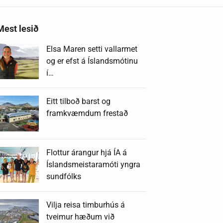
Mest lesið
Elsa Maren setti vallarmet
og er efst á Íslandsmótinu
í…
Eitt tilboð barst og
framkvæmdum frestað
Flottur árangur hjá ÍA á
Íslandsmeistaramóti yngra
sundfólks
Vilja reisa timburhús á
tveimur hæðum við