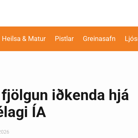
Heilsa & Matur
Pistlar
Greinasafn
Ljó
fjölgun iðkenda hjá
lagi ÍA
 2026