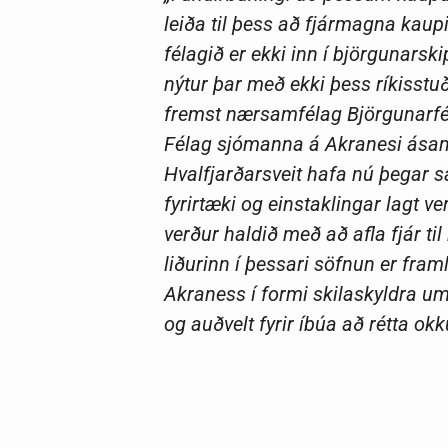
leiða til þess að fjármagna kaup
félagið er ekki inn í björgunars
nýtur þar með ekki þess ríkisstu
fremst nærsamfélag Björgunarféla
Félag sjómanna á Akranesi ása
Hvalfjarðarsveit hafa nú þegar s
fyrirtæki og einstaklingar lagt ve
verður haldið með að afla fjár ti
liðurinn í þessari söfnun er fram
Akraness í formi skilaskyldra u
og auðvelt fyrir íbúa að rétta ok