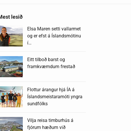
Mest lesið
Elsa Maren setti vallarmet
og er efst á Íslandsmótinu
í…
Eitt tilboð barst og
framkvæmdum frestað
Flottur árangur hjá ÍA á
Íslandsmeistaramóti yngra
sundfólks
Vilja reisa timburhús á
fjórum hæðum við