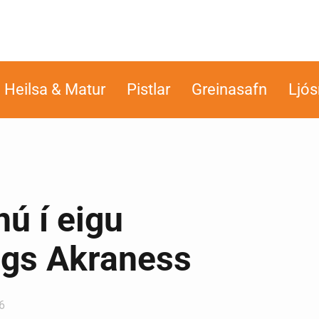
Heilsa & Matur
Pistlar
Greinasafn
Ljó
nú í eigu
ags Akraness
6