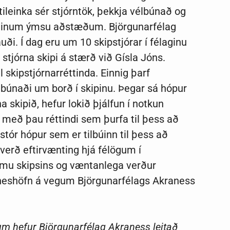
 tileinka sér stjórntök, þekkja vélbúnað og
ið hinum ýmsu aðstæðum. Björgunarfélag
ði. Í dag eru um 10 skipstjórar í félaginu
ð stjórna skipi á stærð við Gísla Jóns.
l skipstjórnarréttinda. Einnig þarf
élbúnaði um borð í skipinu. Þegar sá hópur
a skipið, hefur lokið þjálfun í notkun
eð þau réttindi sem þurfa til þess að
tór hópur sem er tilbúinn til þess að
verð eftirvænting hjá félögum í
komu skipsins og væntanlega verður
neshöfn á vegum Björgunarfélags Akraness
m hefur Björgunarfélag Akraness leitað