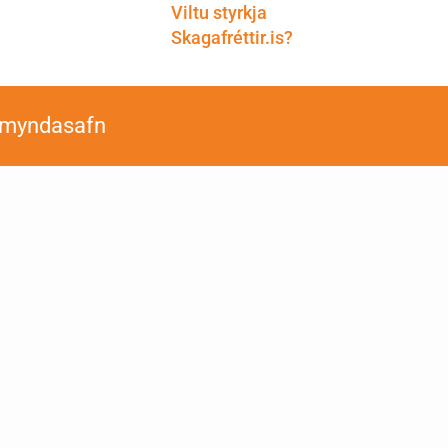
Viltu styrkja
Skagafréttir.is?
smyndasafn