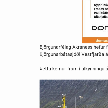
Björgunarfélag Akraness hefur f
Björgunarbátasjóði Vestfjarða á 
Þetta kemur fram í tilkynningu 