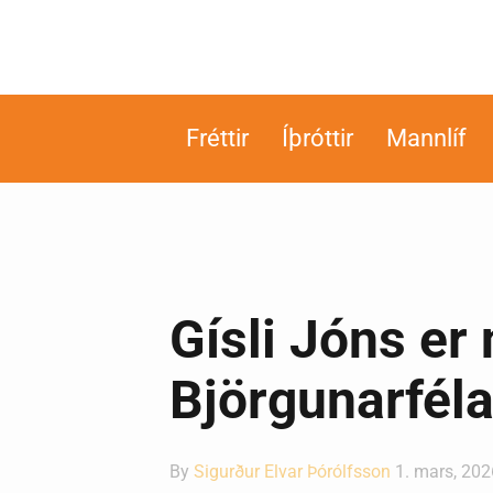
Fréttir
Íþróttir
Mannlíf
Gísli Jóns er 
Björgunarfél
By
Sigurður Elvar Þórólfsson
1. mars, 202