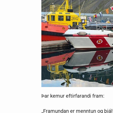
Þar kemur eftirfarandi fram:
„Framundan er menntun og þjálf