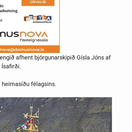
engið afhent björgunarskipið Gísla Jóns af
Ísafirði.
á heimasíðu félagsins.