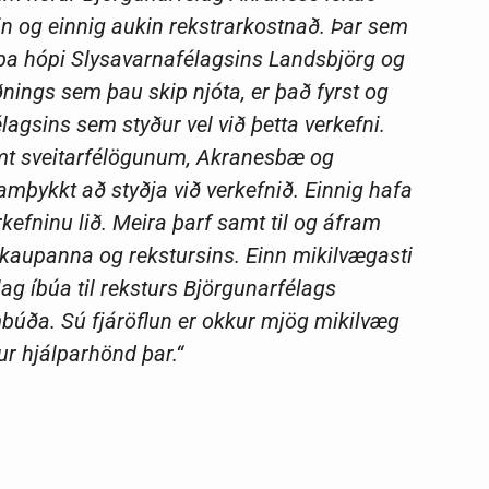
in og einnig aukin rekstrarkostnað. Þar sem
kipa hópi Slysavarnafélagsins Landsbjörg og
ðnings sem þau skip njóta, er það fyrst og
gsins sem styður vel við þetta verkefni.
mt sveitarfélögunum, Akranesbæ og
amþykkt að styðja við verkefnið. Einnig hafa
rkefninu lið. Meira þarf samt til og áfram
l kaupanna og rekstursins. Einn mikilvægasti
lag íbúa til reksturs Björgunarfélags
mbúða. Sú fjáröflun er okkur mjög mikilvæg
kur hjálparhönd þar.“