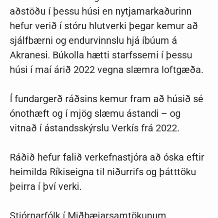
aðstöðu í þessu húsi en nytjamarkaðurinn
hefur verið í stóru hlutverki þegar kemur að
sjálfbærni og endurvinnslu hjá íbúum á
Akranesi. Búkolla hætti starfssemi í þessu
húsi í maí árið 2022 vegna slæmra loftgæða.
Í fundargerð ráðsins kemur fram að húsið sé
ónothæft og í mjög slæmu ástandi – og
vitnað í ástandsskýrslu Verkís frá 2022.
Ráðið hefur falið verkefnastjóra að óska eftir
heimilda Ríkiseigna til niðurrifs og þátttöku
þeirra í því verki.
Stjórnarfólk í Miðbæjarsamtökunum