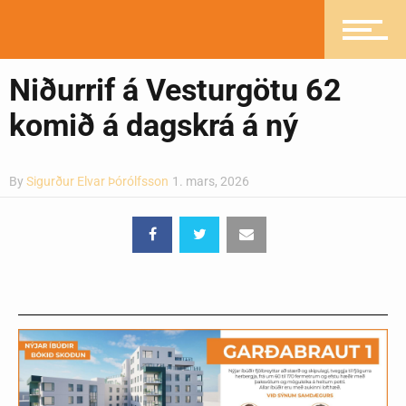
Greinasafn
Niðurrif á Vesturgötu 62
komið á dagskrá á ný
Ljósmyndasafn
By
Sigurður Elvar Þórólfsson
1. mars, 2026