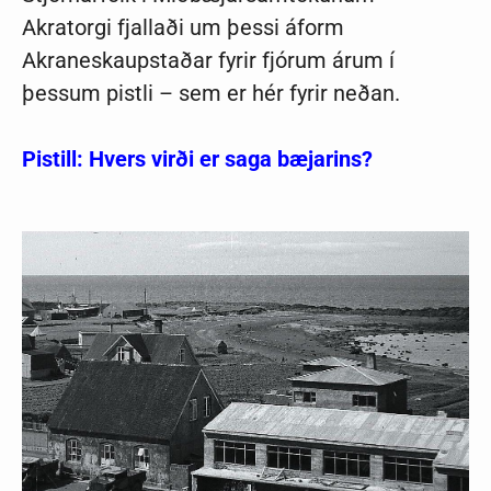
Akratorgi fjallaði um þessi áform
Akraneskaupstaðar fyrir fjórum árum í
þessum pistli – sem er hér fyrir neðan.
Pistill: Hvers virði er saga bæjarins?