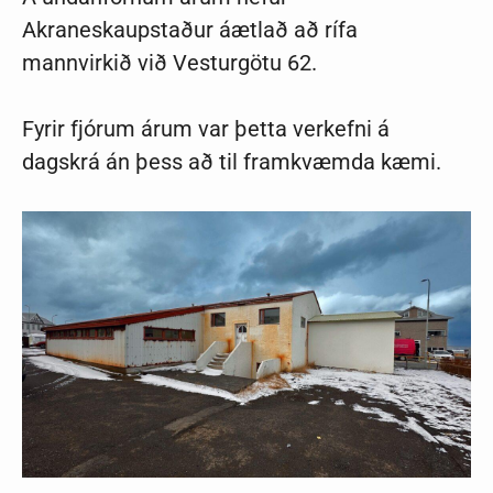
Akraneskaupstaður áætlað að rífa
mannvirkið við Vesturgötu 62.
Fyrir fjórum árum var þetta verkefni á
dagskrá án þess að til framkvæmda kæmi.