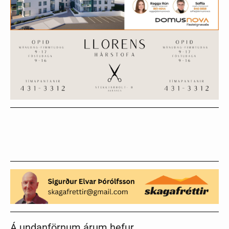
Á undanförnum árum hefur