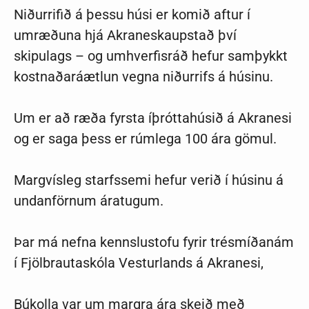
Niðurrifið á þessu húsi er komið aftur í
umræðuna hjá Akraneskaupstað því
skipulags – og umhverfisráð hefur samþykkt
kostnaðaráætlun vegna niðurrifs á húsinu.
Um er að ræða fyrsta íþróttahúsið á Akranesi
og er saga þess er rúmlega 100 ára gömul.
Margvísleg starfssemi hefur verið í húsinu á
undanförnum áratugum.
Þar má nefna kennslustofu fyrir trésmíðanám
í Fjölbrautaskóla Vesturlands á Akranesi,
Búkolla var um margra ára skeið með