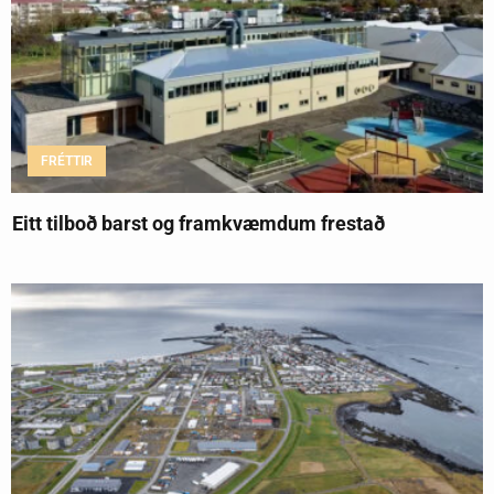
FRÉTTIR
Eitt tilboð barst og framkvæmdum frestað