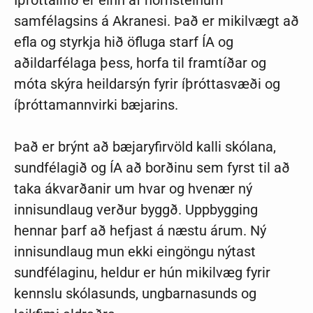
samfélagsins á Akranesi. Það er mikilvægt að
efla og styrkja hið öfluga starf ÍA og
aðildarfélaga þess, horfa til framtíðar og
móta skýra heildarsýn fyrir íþróttasvæði og
íþróttamannvirki bæjarins.
Það er brýnt að bæjaryfirvöld kalli skólana,
sundfélagið og ÍA að borðinu sem fyrst til að
taka ákvarðanir um hvar og hvenær ný
innisundlaug verður byggð. Uppbygging
hennar þarf að hefjast á næstu árum. Ný
innisundlaug mun ekki eingöngu nýtast
sundfélaginu, heldur er hún mikilvæg fyrir
kennslu skólasunds, ungbarnasunds og