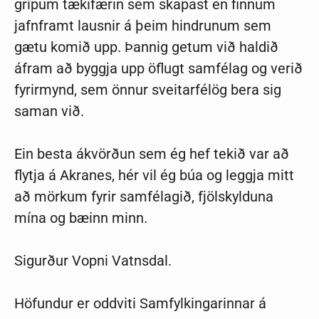
grípum tækifærin sem skapast en finnum
jafnframt lausnir á þeim hindrunum sem
gætu komið upp. Þannig getum við haldið
áfram að byggja upp öflugt samfélag og verið
fyrirmynd, sem önnur sveitarfélög bera sig
saman við.
Ein besta ákvörðun sem ég hef tekið var að
flytja á Akranes, hér vil ég búa og leggja mitt
að mörkum fyrir samfélagið, fjölskylduna
mína og bæinn minn.
Sigurður Vopni Vatnsdal.
Höfundur er oddviti Samfylkingarinnar á