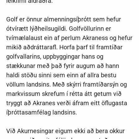
leikfimi aldraðra.
Golf er önnur almenningsíþrótt sem hefur
ótvírætt lýðheilsugildi. Golfvöllurinn er
tvímælalaust ein af perlum Akraness og hefur
mikið aðdráttarafl. Horfa þarf til framtíðar
golfvallarins, uppbyggingar hans og
stækkunar með það fyrir augum að hann
haldi stöðu sinni sem einn af allra bestu
völlum landsins. Með skýrri framtíðarsýn og
markvissum skrefum í rétta átt getum við
tryggt að Akranes verði áfram eitt öflugasta
íþróttasamfélag landsins.
Við Akurnesingar eigum ekki að bera okkur