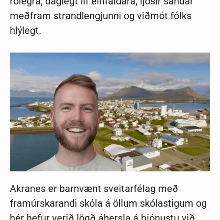
rólegra, daglegt líf einfaldara, ljósir sandar
meðfram strandlengjunni og viðmót fólks
hlýlegt.
Akranes er barnvænt sveitarfélag með
framúrskarandi skóla á öllum skólastigum og
hér hefur verið lögð áhersla á þjónustu við