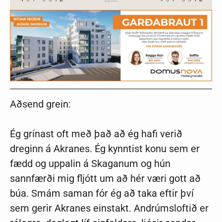
Aðsend grein:
Ég grínast oft með það að ég hafi verið
dreginn á Akranes. Ég kynntist konu sem er
fædd og uppalin á Skaganum og hún
sannfærði mig fljótt um að hér væri gott að
búa. Smám saman fór ég að taka eftir því
sem gerir Akranes einstakt. Andrúmsloftið er