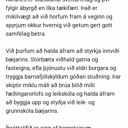
fylgir ábyrgð en líka tækifæri. Það er
mikilvægt að við horfum fram á veginn og
spyrjum okkur hvernig við getum gert gott
samfélag betra.
Við þurfum að halda áfram að styrkja innviði
bæjarins. Stórbæta viðhald gatna og
fasteigna, efla þjónustu við eldri borgara og
tryggja barnafjölskyldum góðan stuðning. Þar
skiptir miklu máli að brúa bilið milli
fæðingarorlofs og leikskóla og halda áfram
að byggja upp og styðja við leik- og
grunnskóla bæjarins.
Íþróttalífið er einn af hornsteinum