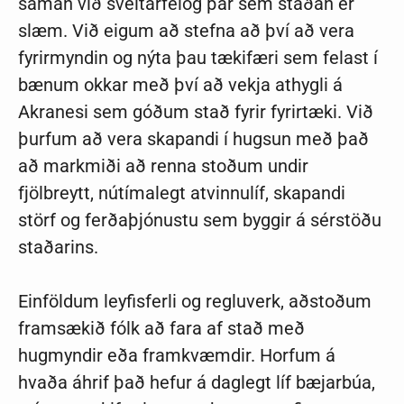
saman við sveitarfélög þar sem staðan er
slæm. Við eigum að stefna að því að vera
fyrirmyndin og nýta þau tækifæri sem felast í
bænum okkar með því að vekja athygli á
Akranesi sem góðum stað fyrir fyrirtæki. Við
þurfum að vera skapandi í hugsun með það
að markmiði að renna stoðum undir
fjölbreytt, nútímalegt atvinnulíf, skapandi
störf og ferðaþjónustu sem byggir á sérstöðu
staðarins.
Einföldum leyfisferli og regluverk, aðstoðum
framsækið fólk að fara af stað með
hugmyndir eða framkvæmdir. Horfum á
hvaða áhrif það hefur á daglegt líf bæjarbúa,