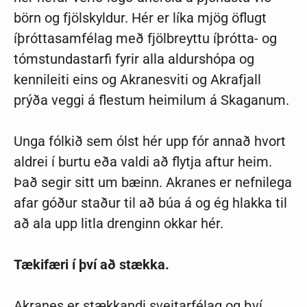
börn og fjölskyldur. Hér er líka mjög öflugt
íþróttasamfélag með fjölbreyttu íþrótta- og
tómstundastarfi fyrir alla aldurshópa og
kennileiti eins og Akranesviti og Akrafjall
prýða veggi á flestum heimilum á Skaganum.
Unga fólkið sem ólst hér upp fór annað hvort
aldrei í burtu eða valdi að flytja aftur heim.
Það segir sitt um bæinn. Akranes er nefnilega
afar góður staður til að búa á og ég hlakka til
að ala upp litla drenginn okkar hér.
Tækifæri í því að stækka.
Akranes er stækkandi sveitarfélag og því