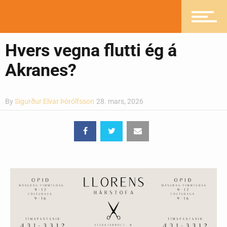
Greinasafn
Hvers vegna flutti ég á
Ljósmyndasafn
Akranes?
By
Sigurður Elvar Þórólfsson
28. mars, 2026