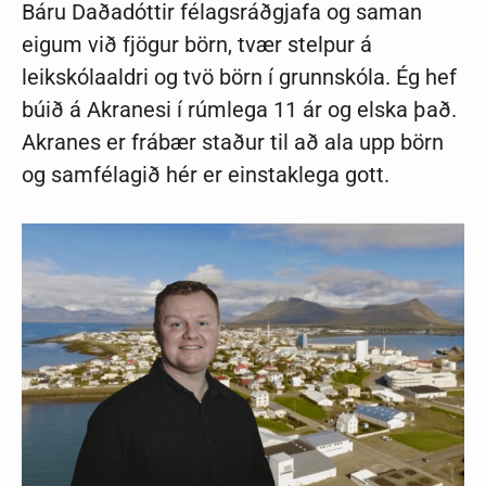
Báru Daðadóttir félagsráðgjafa og saman
eigum við fjögur börn, tvær stelpur á
leikskólaaldri og tvö börn í grunnskóla. Ég hef
búið á Akranesi í rúmlega 11 ár og elska það.
Akranes er frábær staður til að ala upp börn
og samfélagið hér er einstaklega gott.