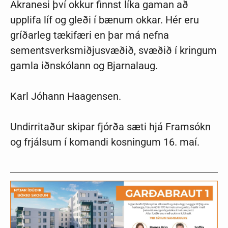
Akranesi því okkur finnst líka gaman að
upplifa líf og gleði í bænum okkar. Hér eru
gríðarleg tækifæri en þar má nefna
sementsverksmiðjusvæðið, svæðið í kringum
gamla iðnskólann og Bjarnalaug.
Karl Jóhann Haagensen.
Undirritaður skipar fjórða sæti hjá Framsókn
og frjálsum í komandi kosningum 16. maí.