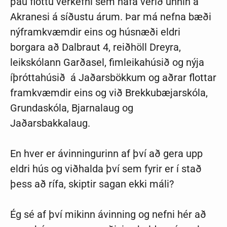
þau flottu verkefni sem hafa verið unnin á
Akranesi á síðustu árum. Þar má nefna bæði
nýframkvæmdir eins og húsnæði eldri
borgara að Dalbraut 4, reiðhöll Dreyra,
leikskólann Garðasel, fimleikahúsið og nýja
íþróttahúsið á Jaðarsbökkum og aðrar flottar
framkvæmdir eins og við Brekkubæjarskóla,
Grundaskóla, Bjarnalaug og
Jaðarsbakkalaug.
En hver er ávinningurinn af því að gera upp
eldri hús og viðhalda því sem fyrir er í stað
þess að rífa, skiptir sagan ekki máli?
Ég sé af því mikinn ávinning og nefni hér að