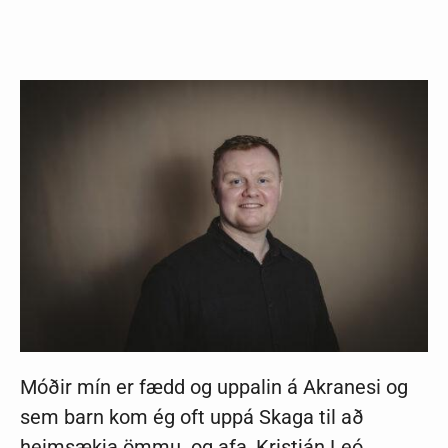
Móðir mín er fædd og uppalin á Akranesi og
sem barn kom ég oft uppá Skaga til að
heimsækja ömmu og afa, Kristján Leó