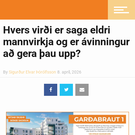
Greinasafn
Hvers virði er saga eldri
Ljósmyndasafn
mannvirkja og er ávinningur
að gera þau upp?
By
Sigurður Elvar Þórólfsson
8. apríl, 2026