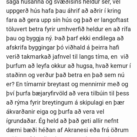
saga húsanna og svæðisins heldur sér, vel
uppgerð hús hafa þau áhrif að aðrir í kring
fara að gera upp sín hús og það er langoftast
töluvert betra fyrir umhverfið heldur en að rífa
þau og byggja ný. Það þarf ekki endilega að
afskrifa byggingar þó viðhald á þeirra hafi
verið takmarkað jafnvel til langs tíma, en við
þurfum að leyfa okkur að hugsa, hvað kemur í
staðinn og verður það betra en það sem nú
er? En tímarnir breytast og mennirnir með og
því þurfa bæjaryfirvöld að vera tilbúin til þess
að rýma fyrir breytingum á skipulagi en þær
ákvarðanir eiga og þurfa að vera vel
ígrundaðar. Ég held að það geti allir nefnt
dæmi bæði héðan af Akranesi eða frá öðrum