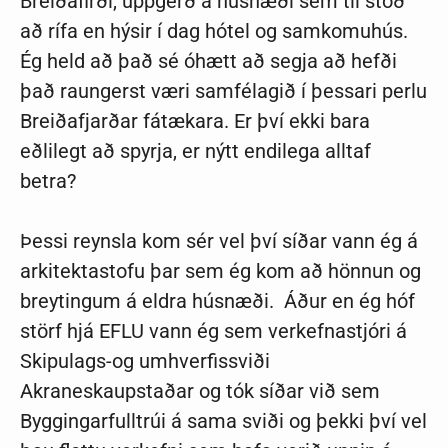
Breiðafirði, uppgerð á húsnæði sem til stóð
að rífa en hýsir í dag hótel og samkomuhús.
Ég held að það sé óhætt að segja að hefði
það raungerst væri samfélagið í þessari perlu
Breiðafjarðar fátækara. Er því ekki bara
eðlilegt að spyrja, er nýtt endilega alltaf
betra?
Þessi reynsla kom sér vel því síðar vann ég á
arkitektastofu þar sem ég kom að hönnun og
breytingum á eldra húsnæði. Áður en ég hóf
störf hjá EFLU vann ég sem verkefnastjóri á
Skipulags-og umhverfissviði
Akraneskaupstaðar og tók síðar við sem
Byggingarfulltrúi á sama sviði og þekki því vel