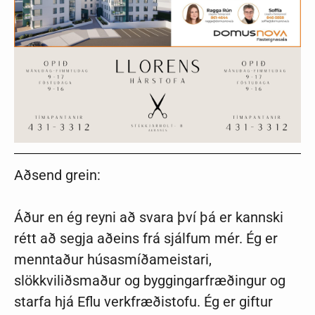
Aðsend grein:
Áður en ég reyni að svara því þá er kannski
rétt að segja aðeins frá sjálfum mér. Ég er
menntaður húsasmíðameistari,
slökkviliðsmaður og byggingarfræðingur og
starfa hjá Eflu verkfræðistofu. Ég er giftur