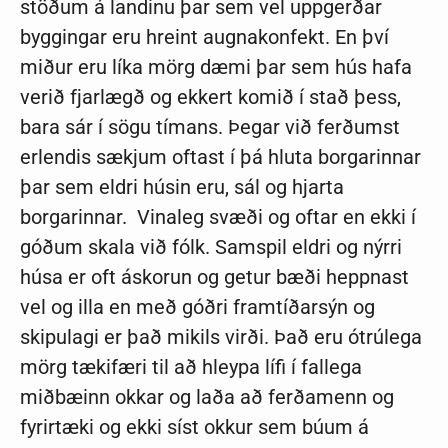
stöðum á landinu þar sem vel uppgerðar
byggingar eru hreint augnakonfekt. En því
miður eru líka mörg dæmi þar sem hús hafa
verið fjarlægð og ekkert komið í stað þess,
bara sár í sögu tímans. Þegar við ferðumst
erlendis sækjum oftast í þá hluta borgarinnar
þar sem eldri húsin eru, sál og hjarta
borgarinnar. Vinaleg svæði og oftar en ekki í
góðum skala við fólk. Samspil eldri og nýrri
húsa er oft áskorun og getur bæði heppnast
vel og illa en með góðri framtíðarsýn og
skipulagi er það mikils virði. Það eru ótrúlega
mörg tækifæri til að hleypa lífi í fallega
miðbæinn okkar og laða að ferðamenn og
fyrirtæki og ekki síst okkur sem búum á