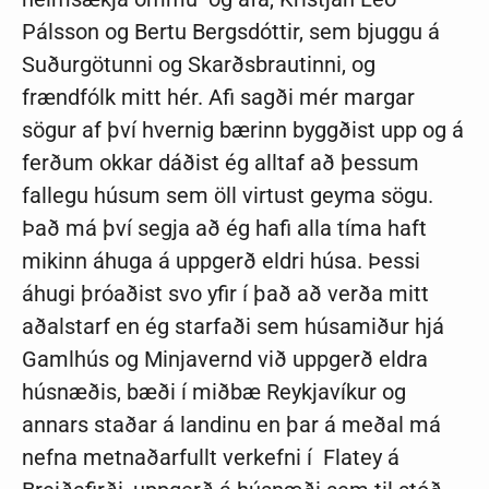
Pálsson og Bertu Bergsdóttir, sem bjuggu á
Suðurgötunni og Skarðsbrautinni, og
frændfólk mitt hér. Afi sagði mér margar
sögur af því hvernig bærinn byggðist upp og á
ferðum okkar dáðist ég alltaf að þessum
fallegu húsum sem öll virtust geyma sögu.
Það má því segja að ég hafi alla tíma haft
mikinn áhuga á uppgerð eldri húsa. Þessi
áhugi þróaðist svo yfir í það að verða mitt
aðalstarf en ég starfaði sem húsamiður hjá
Gamlhús og Minjavernd við uppgerð eldra
húsnæðis, bæði í miðbæ Reykjavíkur og
annars staðar á landinu en þar á meðal má
nefna metnaðarfullt verkefni í Flatey á