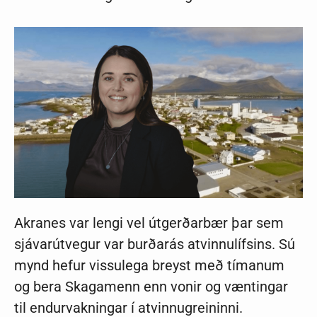
Akranes var lengi vel útgerðarbær þar sem
sjávarútvegur var burðarás atvinnulífsins. Sú
mynd hefur vissulega breyst með tímanum
og bera Skagamenn enn vonir og væntingar
til endurvakningar í atvinnugreininni.