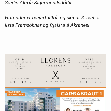
Sædís Alexía Sigurmundsdóttir
Höfundur er bæjarfulltrúi og skipar 3. sæti á
lista Framsóknar og frjálsra á Akranesi