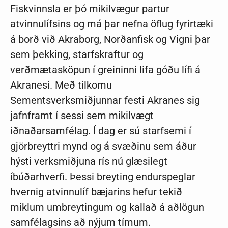
Fiskvinnsla er þó mikilvægur partur
atvinnulífsins og má þar nefna öflug fyrirtæki
á borð við Akraborg, Norðanfisk og Vigni þar
sem þekking, starfskraftur og
verðmætasköpun í greininni lifa góðu lífi á
Akranesi. Með tilkomu
Sementsverksmiðjunnar festi Akranes sig
jafnframt í sessi sem mikilvægt
iðnaðarsamfélag. Í dag er sú starfsemi í
gjörbreyttri mynd og á svæðinu sem áður
hýsti verksmiðjuna rís nú glæsilegt
íbúðarhverfi. Þessi breyting endurspeglar
hvernig atvinnulíf bæjarins hefur tekið
miklum umbreytingum og kallað á aðlögun
samfélagsins að nýjum tímum.