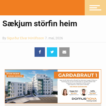
Ljósmyndasafn
Sækjum störfin heim
By
Sigurður Elvar Þórólfsson
7. maí, 2026