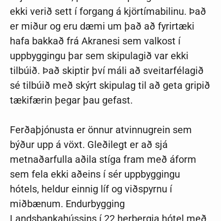
ekki verið sett í forgang á kjörtímabilinu. Það
er miður og eru dæmi um það að fyrirtæki
hafa bakkað frá Akranesi sem valkost í
uppbyggingu þar sem skipulagið var ekki
tilbúið. Það skiptir því máli að sveitarfélagið
sé tilbúið með skýrt skipulag til að geta gripið
tækifærin þegar þau gefast.
Ferðaþjónusta er önnur atvinnugrein sem
býður upp á vöxt. Gleðilegt er að sjá
metnaðarfulla aðila stíga fram með áform
sem fela ekki aðeins í sér uppbyggingu
hótels, heldur einnig líf og viðspyrnu í
miðbænum. Endurbygging
Landsbankahússins í 22 herbergja hótel með