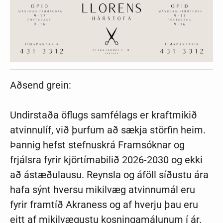
Aðsend grein:
Undirstaða öflugs samfélags er kraftmikið
atvinnulíf, við þurfum að sækja störfin heim.
Þannig hefst stefnuskrá Framsóknar og
frjálsra fyrir kjörtímabilið 2026-2030 og ekki
að ástæðulausu. Reynsla og áföll síðustu ára
hafa sýnt hversu mikilvæg atvinnumál eru
fyrir framtíð Akraness og af hverju þau eru
eitt af mikilvægustu kosningamálunum í ár.