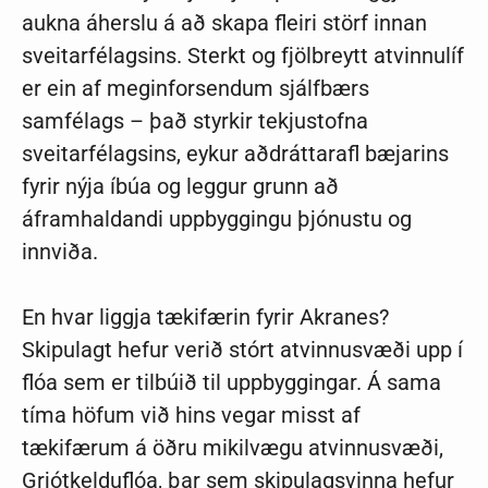
aukna áherslu á að skapa fleiri störf innan
sveitarfélagsins. Sterkt og fjölbreytt atvinnulíf
er ein af meginforsendum sjálfbærs
samfélags – það styrkir tekjustofna
sveitarfélagsins, eykur aðdráttarafl bæjarins
fyrir nýja íbúa og leggur grunn að
áframhaldandi uppbyggingu þjónustu og
innviða.
En hvar liggja tækifærin fyrir Akranes?
Skipulagt hefur verið stórt atvinnusvæði upp í
flóa sem er tilbúið til uppbyggingar. Á sama
tíma höfum við hins vegar misst af
tækifærum á öðru mikilvægu atvinnusvæði,
Grjótkelduflóa, þar sem skipulagsvinna hefur