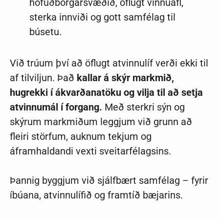
höfuðborgarsvæðið, öflugt vinnuafl,
sterka innviði og gott samfélag til
búsetu.
Við trúum því að öflugt atvinnulíf verði ekki til
af tilviljun. Það
kallar á skýr markmið,
hugrekki í ákvarðanatöku og vilja til að setja
atvinnumál í forgang.
Með sterkri sýn og
skýrum markmiðum leggjum við grunn að
fleiri störfum, auknum tekjum og
áframhaldandi vexti sveitarfélagsins.
Þannig byggjum við sjálfbært samfélag – fyrir
íbúana, atvinnulífið og framtíð bæjarins.