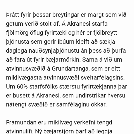
Þrátt fyrir þessar breytingar er margt sem við
getum verið stolt af. Á Akranesi starfa
fjölmörg öflug fyrirtæki og hér er fjölbreytt
þjónusta sem gerir íbúum kleift að sækja
daglega nauðsynjaþjónustu án þess að þurfa
að fara út fyrir bæjarmörkin. Sama á við um
atvinnusvæðið á Grundartanga, sem er eitt
mikilvægasta atvinnusvæði sveitarfélagsins.
Um 60% starfsfólks stærstu fyrirtækjanna þar
er búsett á Akranesi, sem undirstrikar hversu
nátengt svæðið er samfélaginu okkar.
Framundan eru mikilvæg verkefni tengd
atvinnulífi. Ný bæjarstjórn þarf að leggja