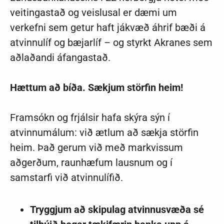
veitingastað og veislusal er dæmi um
verkefni sem getur haft jákvæð áhrif bæði á
atvinnulíf og bæjarlíf – og styrkt Akranes sem
aðlaðandi áfangastað.
Hættum að bíða. Sækjum störfin heim!
Framsókn og frjálsir hafa skýra sýn í
atvinnumálum: við ætlum að sækja störfin
heim. Það gerum við með markvissum
aðgerðum, raunhæfum lausnum og í
samstarfi við atvinnulífið.
Tryggjum að skipulag atvinnusvæða sé