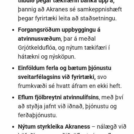
tilbúið þegar tækifærin banka upp á,
þannig að Akranes sé samkeppnishæft
þegar fyrirtæki leita að staðsetningu.
Forgangsröðum uppbyggingu á
atvinnusvæðum
, þar á meðal
Grjótkelduflóa, og nýtum tækifæri í
hátækni og nýsköpun.
Einföldum ferla og bætum þjónustu
sveitarfélagsins við fyrirtæki,
svo
frumkvæði sé hvatt áfram en ekki heft.
Eflum fjölbreytni atvinnulífsins
, með því
að styðja jafnt við iðnað, þjónustu og
ferðaþjónustu.
Nýtum styrkleika Akraness
– nálægð við