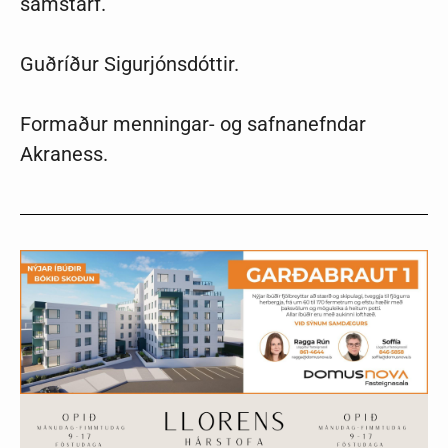
samstarf.
Guðríður Sigurjónsdóttir.
Formaður menningar- og safnanefndar
Akraness.