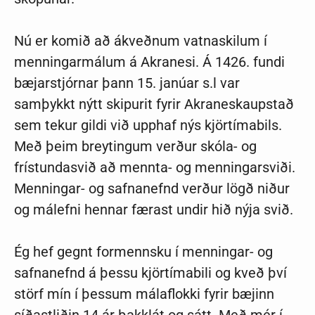
Nú er komið að ákveðnum vatnaskilum í
menningarmálum á Akranesi. Á 1426. fundi
bæjarstjórnar þann 15. janúar s.l var
samþykkt nýtt skipurit fyrir Akraneskaupstað
sem tekur gildi við upphaf nýs kjörtímabils.
Með þeim breytingum verður skóla- og
frístundasvið að mennta- og menningarsviði.
Menningar- og safnanefnd verður lögð niður
og málefni hennar færast undir hið nýja svið.
Ég hef gegnt formennsku í menningar- og
safnanefnd á þessu kjörtímabili og kveð því
störf mín í þessum málaflokki fyrir bæjinn
síðastliðin 14 ár þakklát og sátt. Með mér í