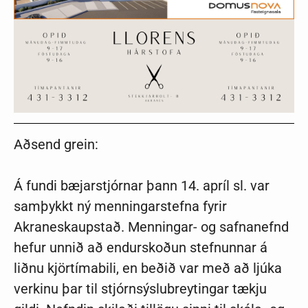
Aðsend grein:
Á fundi bæjarstjórnar þann 14. apríl sl. var
samþykkt ný menningarstefna fyrir
Akraneskaupstað. Menningar- og safnanefnd
hefur unnið að endurskoðun stefnunnar á
liðnu kjörtímabili, en beðið var með að ljúka
verkinu þar til stjórnsýslubreytingar tækju