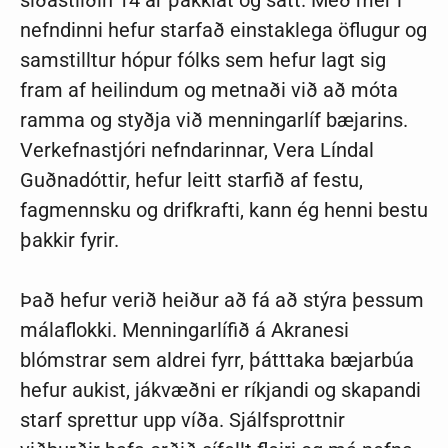
nefndinni hefur starfað einstaklega öflugur og
samstilltur hópur fólks sem hefur lagt sig
fram af heilindum og metnaði við að móta
ramma og styðja við menningarlíf bæjarins.
Verkefnastjóri nefndarinnar, Vera Líndal
Guðnadóttir, hefur leitt starfið af festu,
fagmennsku og drifkrafti, kann ég henni bestu
þakkir fyrir.
Það hefur verið heiður að fá að stýra þessum
málaflokki. Menningarlífið á Akranesi
blómstrar sem aldrei fyrr, þátttaka bæjarbúa
hefur aukist, jákvæðni er ríkjandi og skapandi
starf sprettur upp víða. Sjálfsprottnir