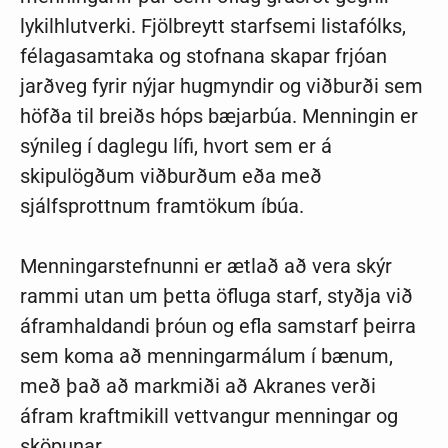
lykilhlutverki. Fjölbreytt starfsemi listafólks,
félagasamtaka og stofnana skapar frjóan
jarðveg fyrir nýjar hugmyndir og viðburði sem
höfða til breiðs hóps bæjarbúa. Menningin er
sýnileg í daglegu lífi, hvort sem er á
skipulögðum viðburðum eða með
sjálfsprottnum framtökum íbúa.
Menningarstefnunni er ætlað að vera skýr
rammi utan um þetta öfluga starf, styðja við
áframhaldandi þróun og efla samstarf þeirra
sem koma að menningarmálum í bænum,
með það að markmiði að Akranes verði
áfram kraftmikill vettvangur menningar og
sköpunar.