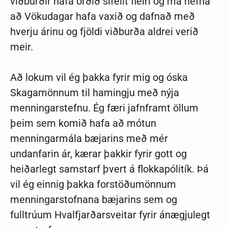
viðburðir hafa orðið sífellt fleiri og má nefna
að Vökudagar hafa vaxið og dafnað með
hverju árinu og fjöldi viðburða aldrei verið
meir.
Að lokum vil ég þakka fyrir mig og óska
Skagamönnum til hamingju með nýja
menningarstefnu. Ég færi jafnframt öllum
þeim sem komið hafa að mótun
menningarmála bæjarins með mér
undanfarin ár, kærar þakkir fyrir gott og
heiðarlegt samstarf þvert á flokkapólitík. Þá
vil ég einnig þakka forstöðumönnum
menningarstofnana bæjarins sem og
fulltrúum Hvalfjarðarsveitar fyrir ánægjulegt