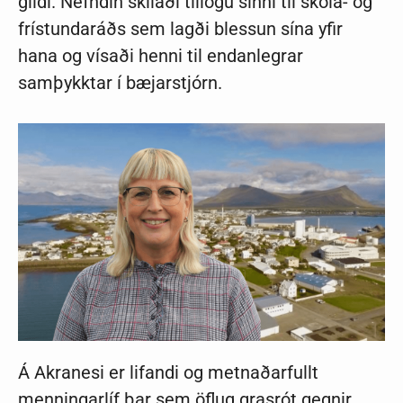
gildi. Nefndin skilaði tillögu sinni til skóla- og
frístundaráðs sem lagði blessun sína yfir
hana og vísaði henni til endanlegrar
samþykktar í bæjarstjórn.
Á Akranesi er lifandi og metnaðarfullt
menningarlíf þar sem öflug grasrót gegnir