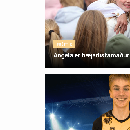
FRÉTTIR
Angela er bæjarlistamaðu