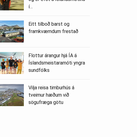
í…
Eitt tilboð barst og
framkvæmdum frestað
Flottur árangur hjá ÍA á
Íslandsmeistaramóti yngra
sundfólks
Vilja reisa timburhús á
tveimur hæðum við
sögufræga götu