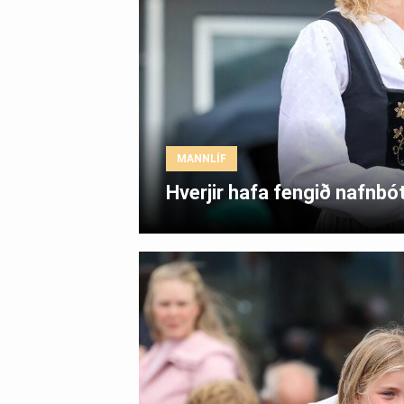
MANNLÍF
Hverjir hafa fengið nafnb