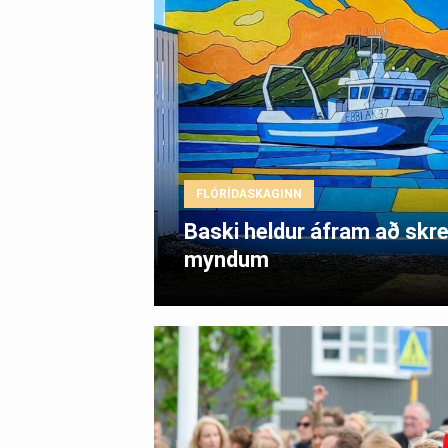
FLÓRÍDASKAGINN
Baski heldur áfram að sk
myndum