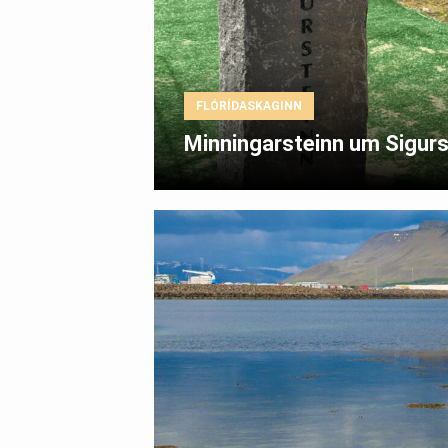
FLÓRÍDASKAGINN
Minningarsteinn um Sigurst