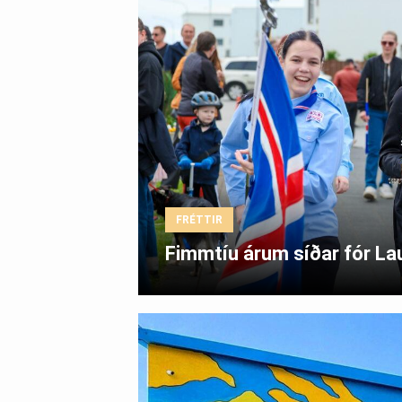
FRÉTTIR
Fimmtíu árum síðar fór Lau