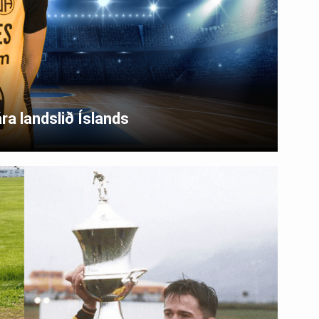
ára landslið Íslands