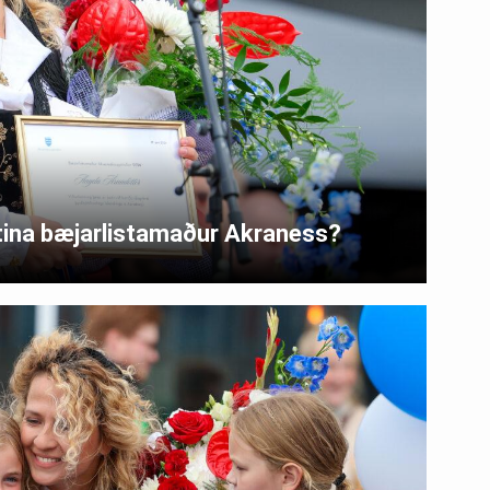
ótina bæjarlistamaður Akraness?