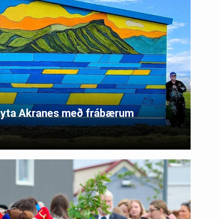
reyta Akranes með frábærum