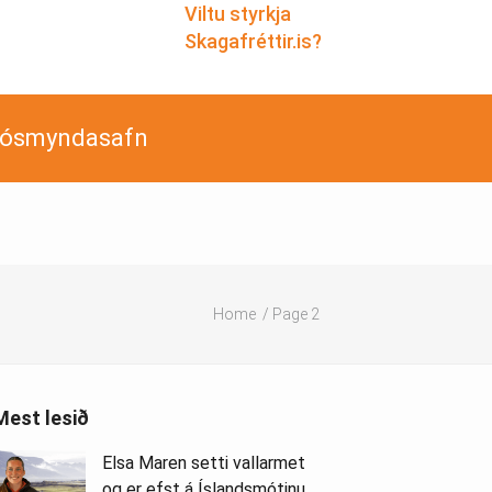
Viltu styrkja
Skagafréttir.is?
jósmyndasafn
Home
Page 2
Mest lesið
Elsa Maren setti vallarmet
og er efst á Íslandsmótinu