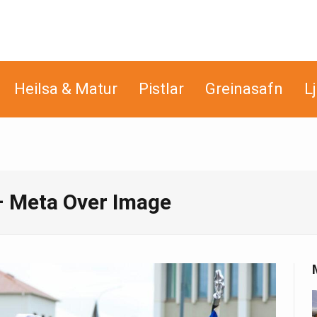
Heilsa & Matur
Pistlar
Greinasafn
L
– Meta Over Image