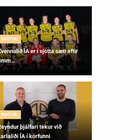
ÍÞRÓTTIR
vennalið ÍA er í sjötta sæti eftir
fimm…
ÍÞRÓTTIR
eyndur þjálfari tekur við
arlaliði ÍA í körfunni