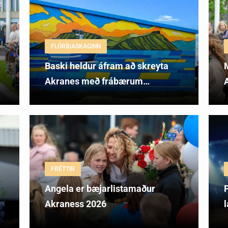
FLÓRÍDASKAGINN
Baski heldur áfram að skreyta
Akranes með frábærum…
A
FRÉTTIR
Angela er bæjarlistamaður
P
Akraness 2026
l