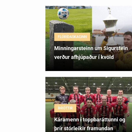
FLÓRÍDASKAGINN
Minningarsteinn um Sigurstein
verður afhjúpaður í kvöld
ÍÞRÓTTIR
Káramenn í toppbaráttunni og
þrír stórleikir framundan