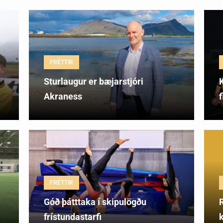
FRÉTTIR
Sturlaugur er bæjarstjóri
K
Akraness
FRÉTTIR
Góð þátttaka í skipulögðu
R
frístundastarfi
k