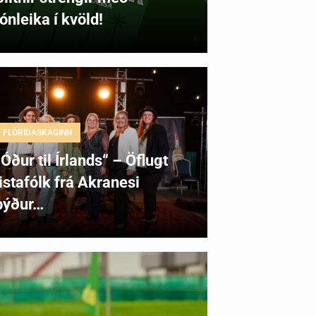
tónleika í kvöld!
FLÓRÍDASKAGINN
„Óður til Írlands“ – Öflugt
listafólk frá Akranesi
býður…