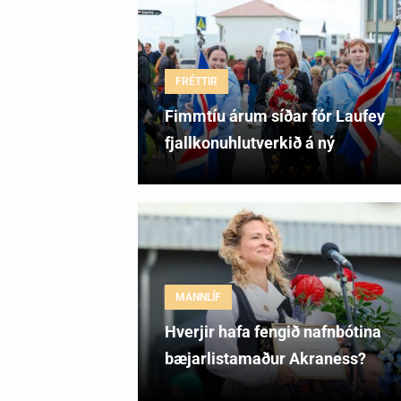
FRÉTTIR
Fimmtíu árum síðar fór Laufey
fjallkonuhlutverkið á ný
MANNLÍF
Hverjir hafa fengið nafnbótina
bæjarlistamaður Akraness?