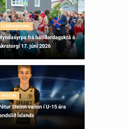
FLÓRÍDASKAGINN
Myndasyrpa frá hátíðardagskrá á
kratorgi 17. júní 2026
ÍÞRÓTTIR
étur Steinn valinn í U-15 ára
andslið Íslands