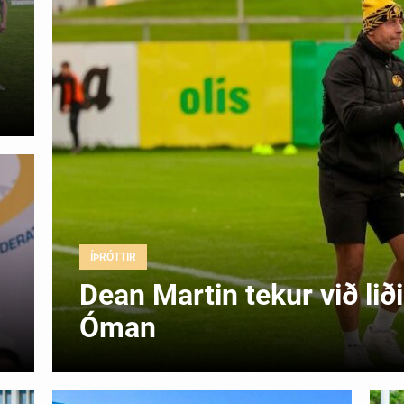
ÍÞRÓTTIR
Dean Martin tekur við liði 
Óman