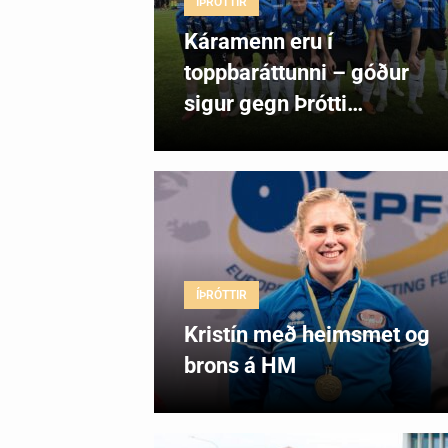
ÍÞRÓTTIR
Káramenn eru í
toppbaráttunni – góður
sigur gegn Þrótti…
ÍÞRÓTTIR
Kristín með heimsmet og
brons á HM