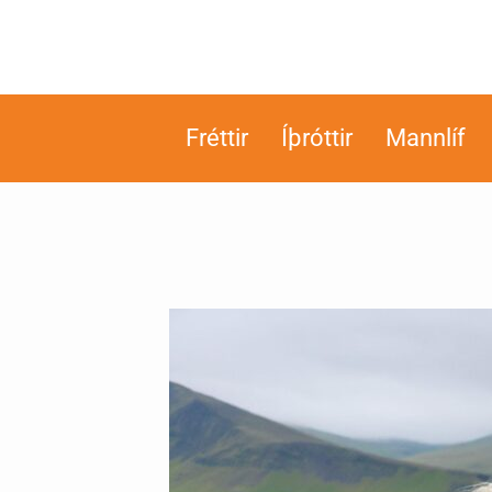
Fréttir
Íþróttir
Mannlíf