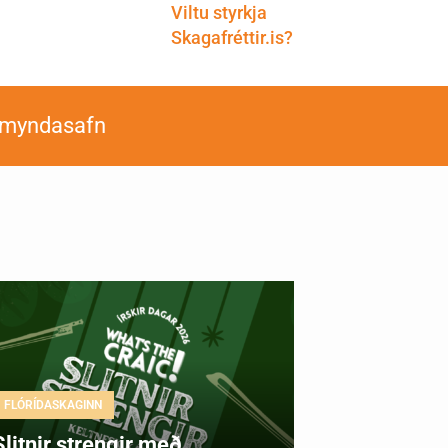
Viltu styrkja
Skagafréttir.is?
smyndasafn
FLÓRÍDASKAGINN
Slitnir strengir með