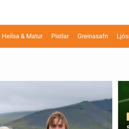
Heilsa & Matur
Pistlar
Greinasafn
Ljó