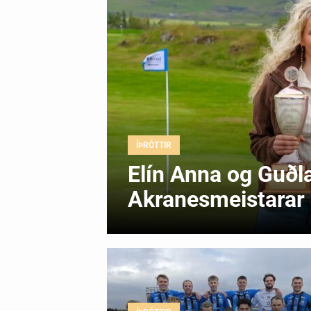
ÍÞRÓTTIR
Elín Anna og Guðl
Akranesmeistarar í