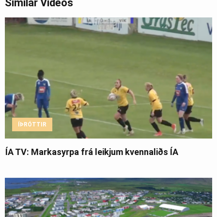
Similar Videos
ÍÞRÓTTIR
ÍA TV: Markasyrpa frá leikjum kvennaliðs ÍA