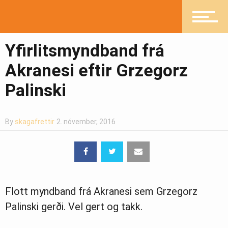
Fréttir
Yfirlitsmyndband frá
Íþróttir
Akranesi eftir Grzegorz
Palinski
Mannlíf
By
skagafrettir
2. nóvember, 2016
Heilsueflandi samfélag
Pistlar
Flott myndband frá Akranesi sem Grzegorz
Palinski gerði. Vel gert og takk.