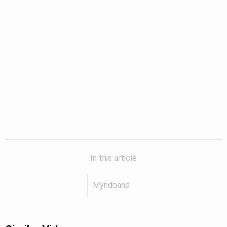
Greinasafn
Ljósmyndasafn
In this article
Myndband