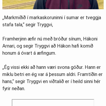
„Markmiðið í markaskoruninni í sumar er tveggja
stafa tala,“ segir Tryggvi,
Framherjinn æfir nú með bróður sínum, Hákoni
Arnari, og segir Tryggvi að Hákon hafi komið
honum á óvart á æfingum.
„Ég vissi ekki að hann væri svona góður. Hann er
miklu betri en ég var á þessum aldri. Framtíðin er
hans,“ segir Tryggvi en viðtalið er í heild sinni hér
fyrir neðan.