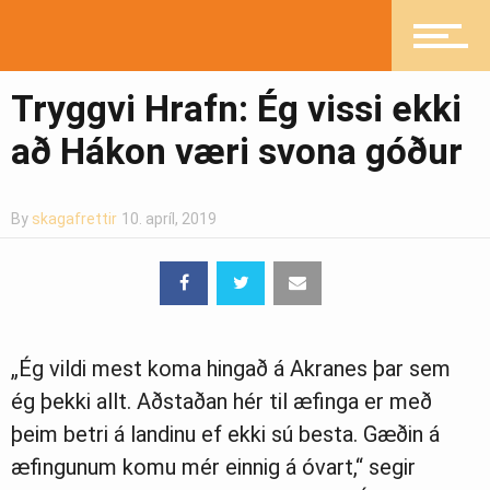
Mannlíf
Tryggvi Hrafn: Ég vissi ekki
að Hákon væri svona góður
Heilsueflandi samfélag
By
skagafrettir
10. apríl, 2019
Pistlar
„Ég vildi mest koma hingað á Akranes þar sem
Greinasafn
ég þekki allt. Aðstaðan hér til æfinga er með
þeim betri á landinu ef ekki sú besta. Gæðin á
æfingunum komu mér einnig á óvart,“ segir
Ljósmyndasafn