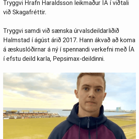
Tryggvi Hrafn Haraldsson leikmaður ÍA í viðtali
við Skagafréttir.
Tryggvi samdi við sænska úrvalsdeildarliðið
Halmstad í ágúst árið 2017. Hann ákvað að koma
á æskuslóðirnar á ný í spennandi verkefni með ÍA
í efstu deild karla, Pepsimax-deildinni.