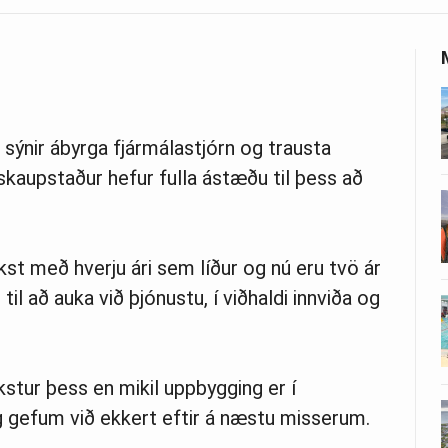
sýnir ábyrga fjármálastjórn og trausta
skaupstaður hefur fulla ástæðu til þess að
kst með hverju ári sem líður og nú eru tvö ár
til að auka við þjónustu, í viðhaldi innviða og
stur þess en mikil uppbygging er í
 gefum við ekkert eftir á næstu misserum.