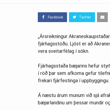
Facebook
Twitter
„Ársreikningur Akraneskaupstaðar 
fjárhagsstöðu. Ljóst er að Akrane
vera sveitarfélag í sókn.
Fjárhagsstaða bæjarins hefur styr
í röð þar sem afkoma gefur tilefni 
frekari fjárfestinga í uppbyggingu.
Á næstu árum munum við sjá afrak
bæjarlandinu um þessar mundir og