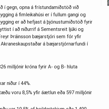
ð í gegn, opna á frístundamiðstöð við
gging á fimleikahúsi er í fullum gangi og
pbygging er að hefjast á þjónustumiðstöð fyrir
ttist í að niðurrif á Sementsreit ljúki og
reyr Þráinsson bæjarstjóri sem fór yfir
s Akraneskaupstaðar á bæjarstjórnarfundi í
6 milljónir króna fyrir A- og B- hluta
r niður í 44%.
tæðu voru 8,5% yfir áætlun eða 597 milljónir