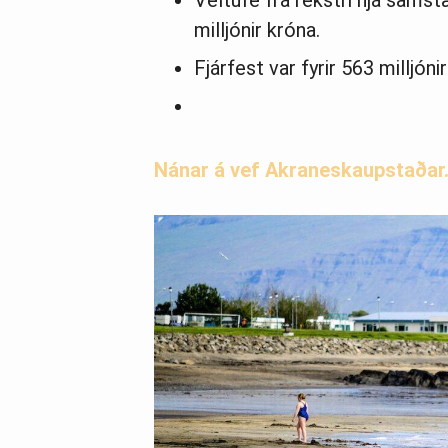
Veltufé frá rekstri hjá sams
milljónir króna.
Fjárfest var fyrir 563 milljónir
Nánar á vef Akraneskaupstaðar