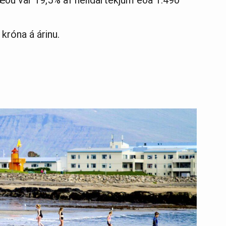
tæðu var 19,5% af heildartekjum eða 1.490
 króna á árinu.
.