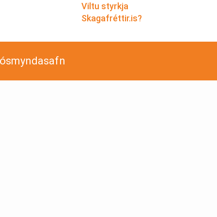
Viltu styrkja
Skagafréttir.is?
jósmyndasafn