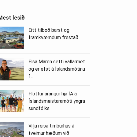
Mest lesið
Eitt tilboð barst og
framkvæmdum frestað
Elsa Maren setti vallarmet
og er efst á Íslandsmótinu
í…
Flottur árangur hjá ÍA á
Íslandsmeistaramóti yngra
sundfólks
Vilja reisa timburhús á
tveimur hæðum við