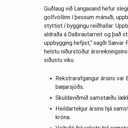
Guðlaug við Langasand hefur slegi
golfvöllinn í þessum mánuði, uppby
styttist í byggingu reiðhallar. Up
aldraða á Dalbrautarreit og það sty
uppbygging hefjist,“ sagði Sævar F
helstu niðurstöður ársreikningsin
síðustu viku.
Rekstrarafgangur ársins var 82
bæjarsjóðs.
Skuldaviðmið samstæðu lækka
Heildartekjur ársins hjá sams
króna.