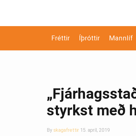
Fréttir
Íþróttir
Mannlíf
„Fjárhagssta
styrkst með h
By
skagafrettir
15. apríl, 2019