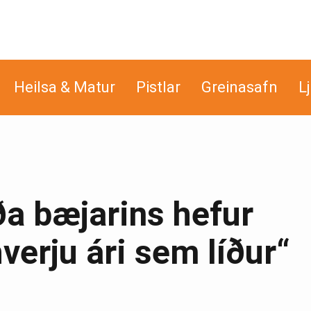
Heilsa & Matur
Pistlar
Greinasafn
L
ða bæjarins hefur
verju ári sem líður“