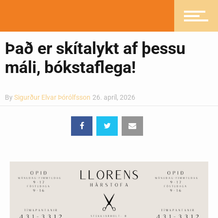
Pistlar
Það er skítalykt af þessu
máli, bókstaflega!
Greinasafn
By
Sigurður Elvar Þórólfsson
26. apríl, 2026
Ljósmyndasafn