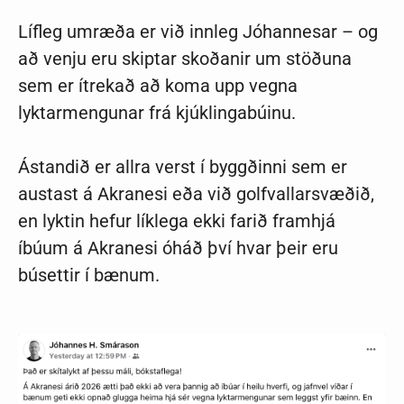
Lífleg umræða er við innleg Jóhannesar – og
að venju eru skiptar skoðanir um stöðuna
sem er ítrekað að koma upp vegna
lyktarmengunar frá kjúklingabúinu.
Ástandið er allra verst í byggðinni sem er
austast á Akranesi eða við golfvallarsvæðið,
en lyktin hefur líklega ekki farið framhjá
íbúum á Akranesi óháð því hvar þeir eru
búsettir í bænum.