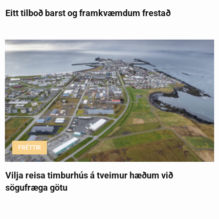
Eitt tilboð barst og framkvæmdum frestað
FRÉTTIR
Vilja reisa timburhús á tveimur hæðum við
sögufræga götu