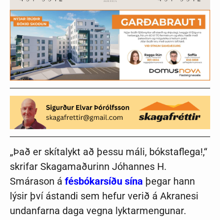
„Það er skítalykt að þessu máli, bókstaflega!,“
skrifar Skagamaðurinn Jóhannes H.
Smárason á
fésbókarsíðu sína
þegar hann
lýsir því ástandi sem hefur verið á Akranesi
undanfarna daga vegna lyktarmengunar.