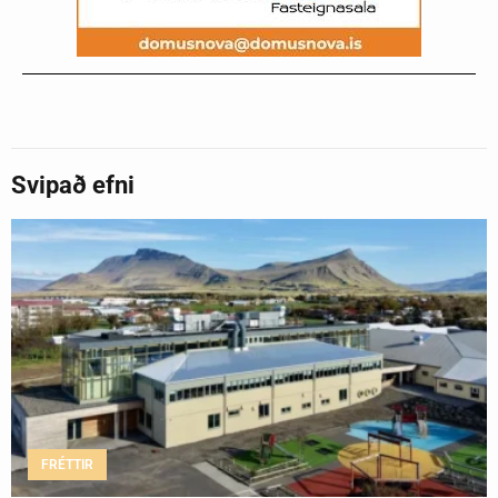
Svipað efni
FRÉTTIR