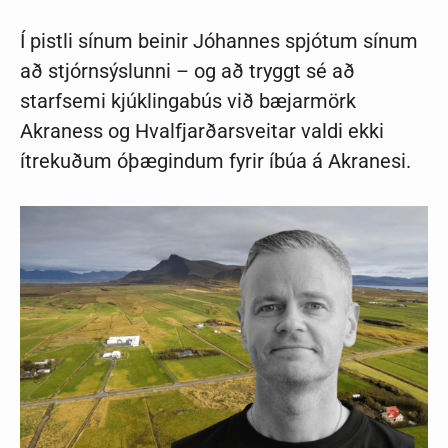
Í pistli sínum beinir Jóhannes spjótum sínum
að stjórnsýslunni – og að tryggt sé að
starfsemi kjúklingabús við bæjarmörk
Akraness og Hvalfjarðarsveitar valdi ekki
ítrekuðum óþægindum fyrir íbúa á Akranesi.