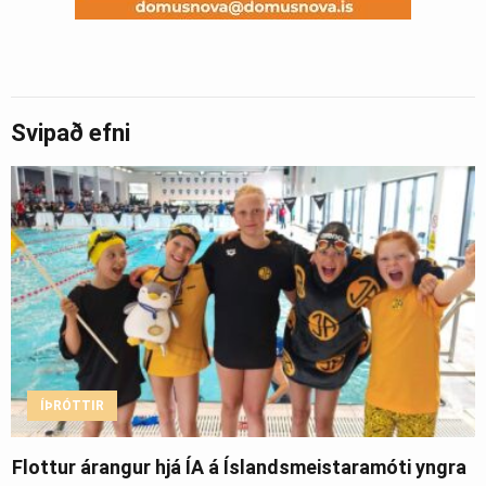
Svipað efni
ÍÞRÓTTIR
Flottur árangur hjá ÍA á Íslandsmeistaramóti yngra