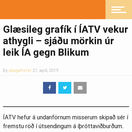
Heilsueflandi samfélag
Glæsileg grafík í ÍATV vekur
Pistlar
athygli – sjáðu mörkin úr
leik ÍA gegn Blikum
Greinasafn
By
skagafrettir
21. apríl, 2019
Ljósmyndasafn
ÍATV hefur á undanförnum misserum skipað sér í
fremstu röð í útsendingum á íþróttaviðburðum.