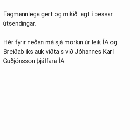
Fagmannlega gert og mikið lagt í þessar
útsendingar.
Hér fyrir neðan má sjá mörkin úr leik ÍA og
Breiðabliks auk viðtals við Jóhannes Karl
Guðjónsson þjálfara ÍA.