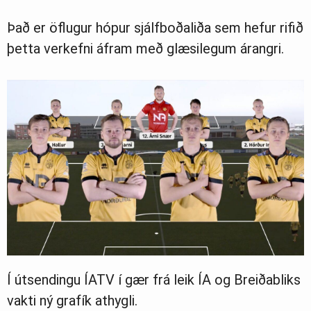
Það er öflugur hópur sjálfboðaliða sem hefur rifið
þetta verkefni áfram með glæsilegum árangri.
Í útsendingu ÍATV í gær frá leik ÍA og Breiðabliks
vakti ný grafík athygli.