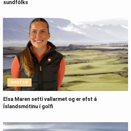
sundfólks
ÍÞRÓTTIR
Elsa Maren setti vallarmet og er efst á
Íslandsmótinu í golfi