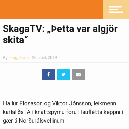
Heilsueflandi samfélag
SkagaTV: „Þetta var algjör
Pistlar
skita“
By
skagafrettir
26. apríl, 2019
Greinasafn
Ljósmyndasafn
Hallur Flosason og Viktor Jónsson, leikmenn
karlaliðs ÍA í knattspyrnu fóru í lauflétta keppni í
gær á Norðurálsvellinum.