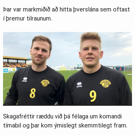
Þar var markmiðið að hitta þverslána sem oftast
í þremur tilraunum.
Skagafréttir ræddu við þá félaga um komandi
tímabil og þar kom ýmislegt skemmtilegt fram.