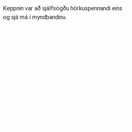
Keppnin var að sjálfsögðu hörkuspennandi eins
og sjá má í myndbandinu.