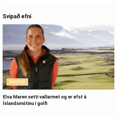
Svipað efni
ÍÞRÓTTIR
Elsa Maren setti vallarmet og er efst á
Íslandsmótinu í golfi