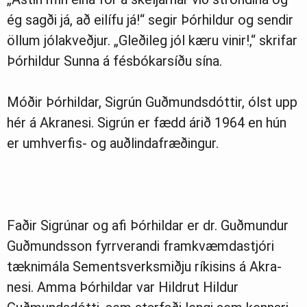
ég sagði já, að eilífu já!“ segir Þórhildur og sendir
öllum jólakveðjur. „Gleðileg jól kæru vinir!,“ skrifar
Þórhildur Sunna á fésbókarsíðu sína.
Móðir Þórhildar, Sigrún Guðmundsdóttir, ólst upp
hér á Akranesi. Sigrún er fædd árið 1964 en hún
er umhverfis- og auðlindafræðingur.
Faðir Sigrúnar og afi Þórhildar er dr. Guðmundur
Guðmundsson fyrr­ver­andi fram­kvæmda­stjóri
tækni­mála Sem­ents­verk­smiðju rík­is­ins á Akra­
nesi. Amma Þórhildar var Hildrut Hildur