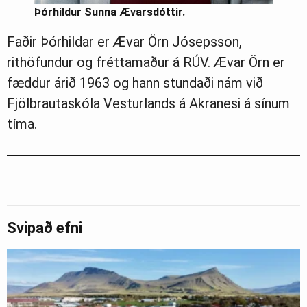
Þórhildur Sunna Ævarsdóttir.
Faðir Þórhildar er Ævar Örn Jósepsson,
rithöfundur og fréttamaður á RÚV. Ævar Örn er
fæddur árið 1963 og hann stundaði nám við
Fjölbrautaskóla Vesturlands á Akranesi á sínum
tíma.
Svipað efni