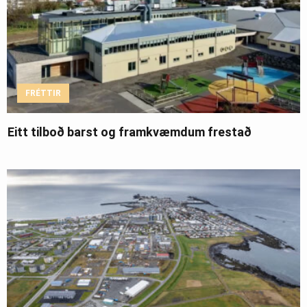
FRÉTTIR
Eitt tilboð barst og framkvæmdum frestað