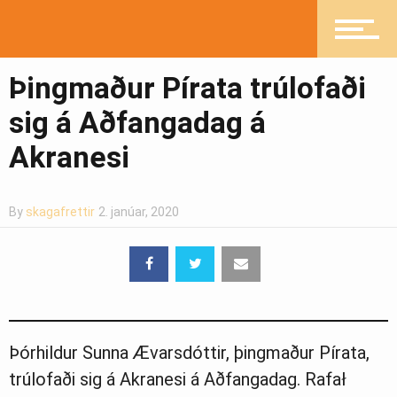
Íþróttir
Þingmaður Pírata trúlofaði
Mannlíf
sig á Aðfangadag á
Akranesi
Heilsueflandi samfélag
By
skagafrettir
2. janúar, 2020
Pistlar
Greinasafn
Þórhildur Sunna Ævarsdóttir, þingmaður Pírata,
trúlofaði sig á Akranesi á Aðfangadag. Rafał
Ljósmyndasafn