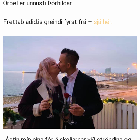
Orpel er unnusti Þórhildar.
Frettabladid.is greindi fyrst frá –
sjá hér.
„Ástin mín eina fór á skeljarnar við ströndina og