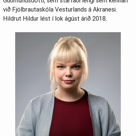
Guðmundsdótti, sem starfaði lengi sem kennari
við Fjölbrautaskóla Vesturlands á Akranesi.
Hildrut Hildur lést í lok ágúst árið 2018.