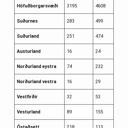
Höfuðborgarsvæði
3195
4608
Suðurnes
283
499
Suðurland
251
474
Austurland
16
24
Norðurland eystra
74
232
Norðurland vestra
16
29
Vestfirðir
32
53
Vesturland
89
155
Óstaðsett
218
113