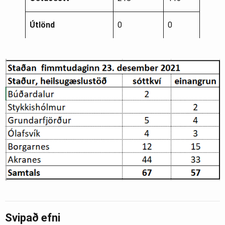
Útlönd
0
0
Svipað efni