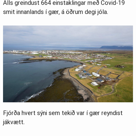
Alls greindust 664 einstaklingar með Covid-19
smit innanlands í gær, á öðrum degi jóla.
Fjórða hvert sýni sem tekið var í gær reyndist
jákvætt.