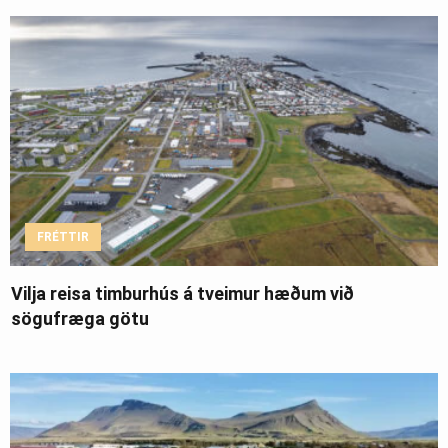
FRÉTTIR
Vilja reisa timburhús á tveimur hæðum við
sögufræga götu