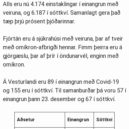
Alls eru nú 4.174 einstaklingar í einangrun með
veiruna, og 6.187 í sóttkví. Samanlagt gera það
tæp þrjú prósent þjóðarinnar.
Fjórtán eru á sjúkrahúsi með veiruna, þar af tveir
með omíkron-afbrigði hennar. Fimm þeirra eru á
gjörgæslu, þar af þrír í öndunarvél, enginn með
omíkron.
Á Vesturlandi eru 89 í einangrun með Covid-19
og 155 eru í sóttkví. Til samanburðar þá voru 57 í
einangrun þann 23. desember og 67 í sóttkví.
Aðsetur
Einangrun
Sóttkví