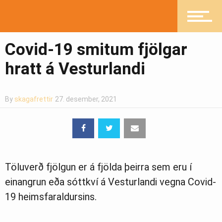
Mannlíf
Covid-19 smitum fjölgar
hratt á Vesturlandi
Heilsueflandi samfélag
By
skagafrettir
27. desember, 2021
Pistlar
Töluverð fjölgun er á fjölda þeirra sem eru í
Greinasafn
einangrun eða sóttkví á Vesturlandi vegna Covid-
19 heimsfaraldursins.
Ljósmyndasafn