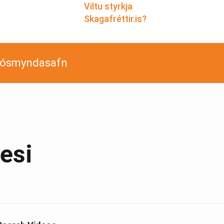
Viltu styrkja
Skagafréttir.is?
jósmyndasafn
nesi