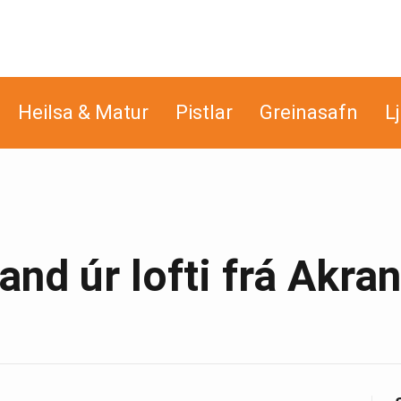
Heilsa & Matur
Pistlar
Greinasafn
L
and úr lofti frá Akra