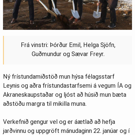
Frá vinstri: Þórður Emil, Helga Sjöfn,
Guðmundur og Sævar Freyr.
Ný frístundamiðstöð mun hýsa félagsstarf
Leynis og aðra frístundastarfsemi á vegum ÍA og
Akraneskaupstaðar og ljóst að húsið mun bæta
aðstöðu margra til mikilla muna.
Verkefnið gengur vel og er áætlað að hefja
jarðvinnu og uppgröft mánudaginn 22. janúar og í