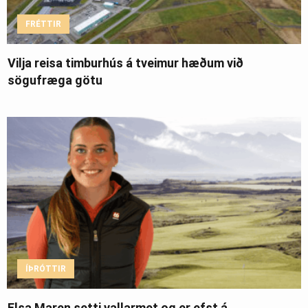
FRÉTTIR
Vilja reisa timburhús á tveimur hæðum við
sögufræga götu
ÍÞRÓTTIR
Elsa Maren setti vallarmet og er efst á