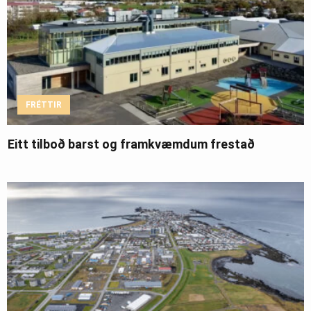
FRÉTTIR
Eitt tilboð barst og framkvæmdum frestað