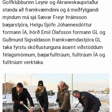
Golfklúbburinn Leynir og Akraneskaupstaður
standa að framkvæmdinni og á meðfylgjandi
myndum má sjá Sævar Freyr Þráinsson
bæjarstjóra, Helgu Sjöfn Jóhannesdóttur
formann ÍA, Þórð Emil Ólafsson formann GL og
Guðmund Sigvaldason framkvæmdastjóra GL
taka fyrstu skóflustunguna ásamt viðstöddum
félagsmönnum, bæjarfulltrúum, fulltrúum ÍA og
fulltrúum verktaka.