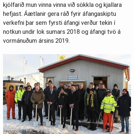
kjölfarið mun vinna vinna við sökkla og kjallara
hefjast. Áætlanir gera ráð fyrir áfangaskiptu
verkefni þar sem fyrsti áfangi verður tekin í
notkun undir lok sumars 2018 og áfangi tvö á
vormánuðum ársins 2019.