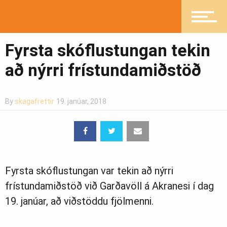
Mannlíf
Fyrsta skóflustungan tekin
Heilsueflandi samfélag
að nýrri frístundamiðstöð
Pistlar
By
skagafrettir
19. janúar, 2018
Greinasafn
Fyrsta skóflustungan var tekin að nýrri
frístundamiðstöð við Garðavöll á Akranesi í dag
Ljósmyndasafn
19. janúar, að viðstöddu fjölmenni.