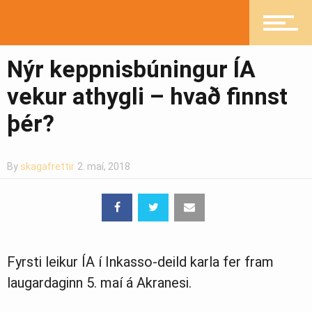
Heilsueflandi samfélag
Nýr keppnisbúningur ÍA
vekur athygli – hvað finnst
Pistlar
þér?
By
skagafrettir
2. maí, 2018
Greinasafn
Ljósmyndasafn
Fyrsti leikur ÍA í Inkasso-deild karla fer fram
laugardaginn 5. maí á Akranesi.