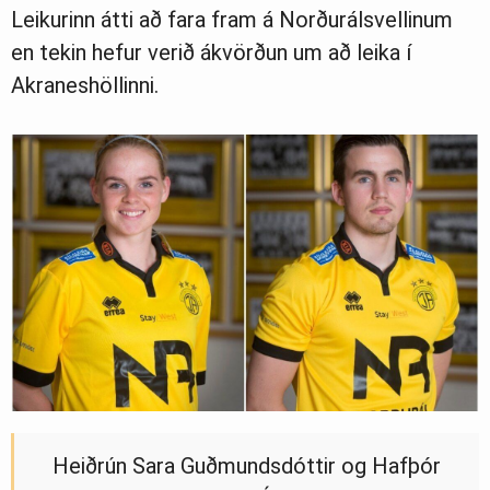
Leikurinn átti að fara fram á Norðurálsvellinum
en tekin hefur verið ákvörðun um að leika í
Akraneshöllinni.
Heiðrún Sara Guðmundsdóttir og Hafþór