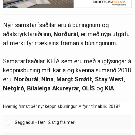
Nýir samstarfsaðilar eru á búningnum og
aðalstyrktaraðilinn,
Norðurál
, er með nýja útgáfu
af merki fyrirtækisins framan á búningunum.
Samstarfsaðilar KFÍA sem eru með auglýsingar á
keppnisbúning mfl. karla og kvenna sumarið 2018
eru:
Norðurál
,
Nína
,
Margt Smátt, Stay West,
Netgíró, Bílaleiga Akureyrar, OLÍS
og
KIA
.
Hvernig finnst þér nýr keppnisbúningur ÍA fyrir tímabilið 2018?
Geggjaður - fær 12 stig frá mér!