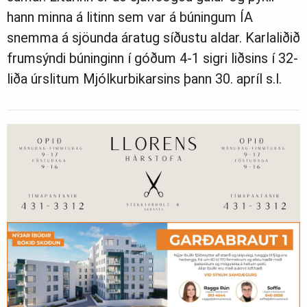
hann minna á litinn sem var á búningum ÍA
snemma á sjöunda áratug síðustu aldar. Karlaliðið
frumsýndi búninginn í góðum 4-1 sigri liðsins í 32-
liða úrslitum Mjólkurbikarsins þann 30. apríl s.l.