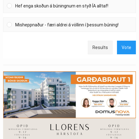
Hef enga skoðun á búningnum en styð ÍA alltaf!
Misheppnaður - færi aldrei á völlinn í þessum búning!
Results
Vote