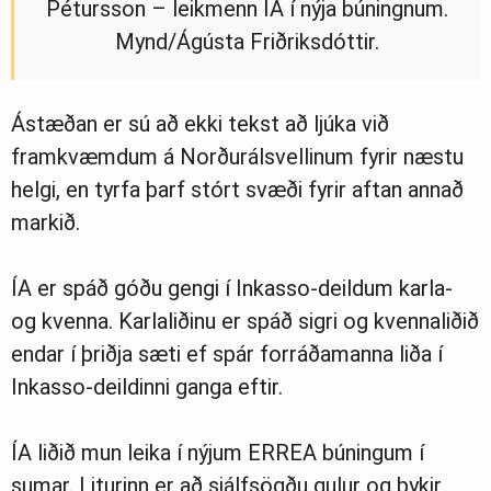
Pétursson – leikmenn ÍA í nýja búningnum.
Mynd/Ágústa Friðriksdóttir.
Ástæðan er sú að ekki tekst að ljúka við
framkvæmdum á Norðurálsvellinum fyrir næstu
helgi, en tyrfa þarf stórt svæði fyrir aftan annað
markið.
ÍA er spáð góðu gengi í Inkasso-deildum karla-
og kvenna. Karlaliðinu er spáð sigri og kvennaliðið
endar í þriðja sæti ef spár forráðamanna liða í
Inkasso-deildinni ganga eftir.
ÍA liðið mun leika í nýjum ERREA búningum í
sumar. Liturinn er að sjálfsögðu gulur og þykir