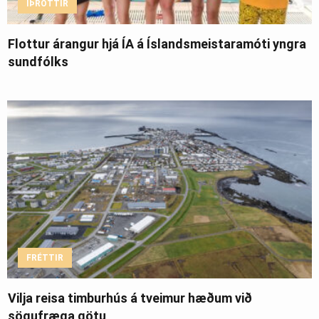
ÍÞRÓTTIR
Flottur árangur hjá ÍA á Íslandsmeistaramóti yngra
sundfólks
FRÉTTIR
Vilja reisa timburhús á tveimur hæðum við
sögufræga götu