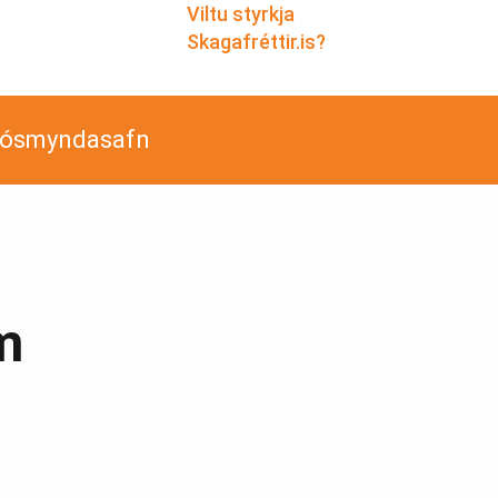
Viltu styrkja
Skagafréttir.is?
jósmyndasafn
m