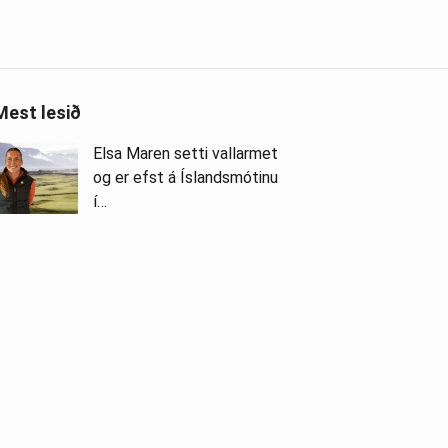
Mest lesið
Elsa Maren setti vallarmet
og er efst á Íslandsmótinu
í…