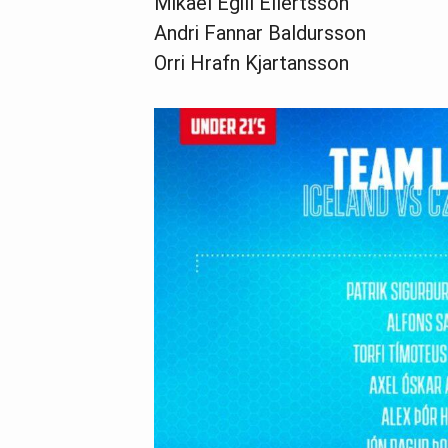
Mikael Egill Ellertsson
Andri Fannar Baldursson
Orri Hrafn Kjartansson