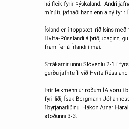
hálfleik fyrir Þýskaland. Andri jafn
mínútu jafnaði hann enn á ný fyrir 
Ís­land er í topp­sæti riðils­ins með 
Hvíta-Rússlandi á þriðju­dag­inn, gul
fram fer á Írlandi í maí.
Strákarnir unnu Slóveníu 2-1 í fyr
gerðu jafntefli við Hvíta Rússland 
Þrír leikmenn úr röðum ÍA voru í b
fyrirliði, Ísak Bergmann Jóhannes
í byrjanarliðinu. Hákon Arnar Har
stöðunni 3-3.