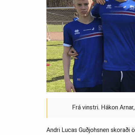
Frá vinstri. Hákon Arnar,
Andri Lucas Guðjohsn­en skoraði öll