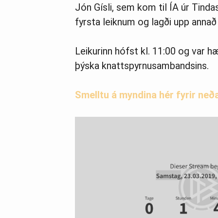
Jón Gísli, sem kom til ÍA úr Tindas
fyrsta leiknum og lagði upp annað
Leikurinn hófst kl. 11:00 og var hæ
þýska knattspyrnusambandsins.
Smelltu á myndina hér fyrir neðan