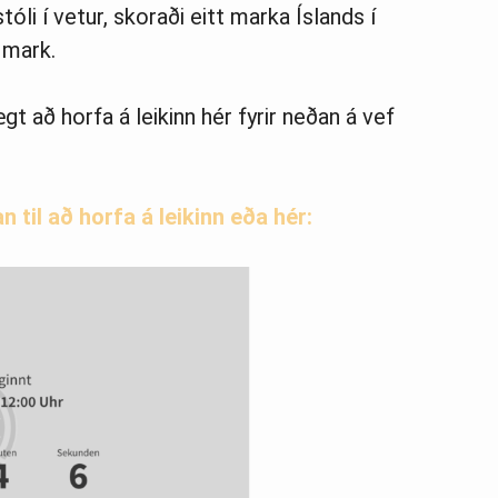
tóli í vetur, skoraði eitt marka Íslands í
 mark.
gt að horfa á leikinn hér fyrir neðan á vef
 til að horfa á leikinn eða hér: