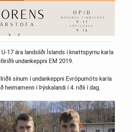
-17 ára landsliði Íslands í knattspyrnu karla
lliriðli undankeppni EM 2019.
lriðli sín­um í undan­keppni Evr­ópu­móts karla
við heima­menn í Þýskalandi í 4. riðli í dag.