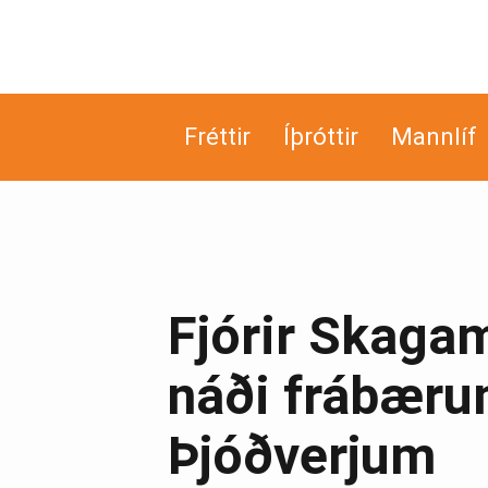
Fréttir
Íþróttir
Mannlíf
Fjórir Skagam
náði frábæru
Þjóðverjum