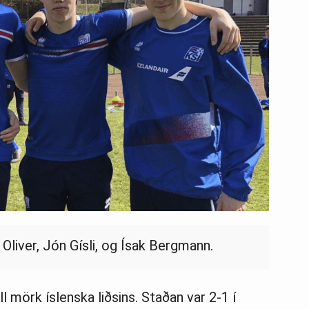
 Oliver, Jón Gísli, og Ísak Bergmann.
 mörk ís­lenska liðsins. Staðan var 2-1 í