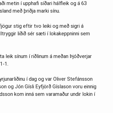
aði metin í upphafi síðari hálfleik og á 63
Ísland með þriðja marki sínu.
fjög­ur stig eft­ir tvo leiki og með sigri á
l­trygg­ir liðið sér sæti í loka­keppn­inni sem
sta leik sínum í riðlinum á meðan Þjóðverjar
1-1.
yrjunarliðinu í dag og var Oliver Stefánsson
son og Jón Gísli Eyfjörð Gíslason voru einnig
aldsson kom inná sem varamaður undir lokin í