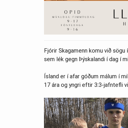
Fjórir Skagamenn komu við sögu í U
sem lék gegn Þýskalandi í dag í mi
Ísland er í afar góðum mál­um í mil
17 ára og yngri eft­ir 3:3-jafn­tefli 