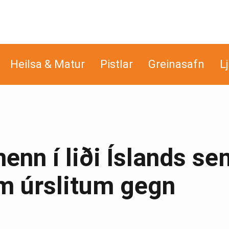
Heilsa & Matur
Pistlar
Greinasafn
L
enn í liði Íslands se
m úrslitum gegn