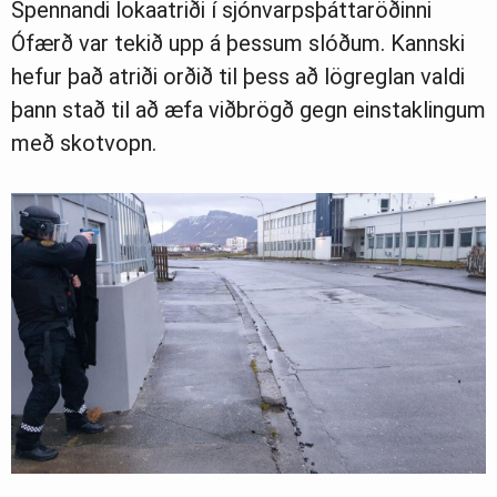
Spennandi lokaatriði í sjónvarpsþáttaröðinni
Ófærð var tekið upp á þessum slóðum. Kannski
hefur það atriði orðið til þess að lögreglan valdi
þann stað til að æfa viðbrögð gegn einstaklingum
með skotvopn.