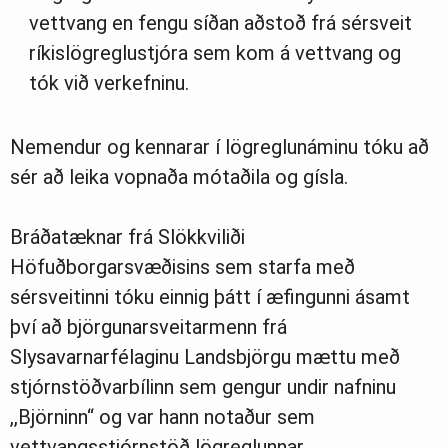
vettvang en fengu síðan aðstoð frá sérsveit
ríkislögreglustjóra sem kom á vettvang og
tók við verkefninu.
Nemendur og kennarar í lögreglunáminu tóku að
sér að leika vopnaða mótaðila og gísla.
Bráðatæknar frá Slökkviliði
Höfuðborgarsvæðisins sem starfa með
sérsveitinni tóku einnig þátt í æfingunni ásamt
því að björgunarsveitarmenn frá
Slysavarnarfélaginu Landsbjörgu mættu með
stjórnstöðvarbílinn sem gengur undir nafninu
,,Björninn“ og var hann notaður sem
vettvangsstjórnstöð lögreglunnar.