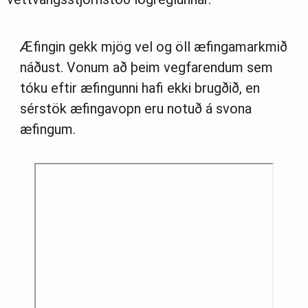
Æfingin gekk mjög vel og öll æfingamarkmið
náðust. Vonum að þeim vegfarendum sem
tóku eftir æfingunni hafi ekki brugðið, en
sérstök æfingavopn eru notuð á svona
æfingum.