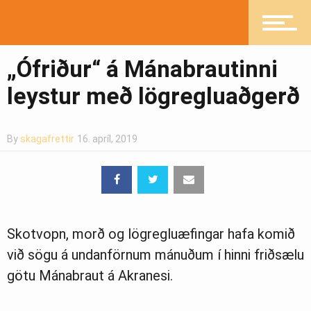
Mannlíf
„Ófriður“ á Mánabrautinni
Heilsueflandi samfélag
leystur með lögregluaðgerð
By
skagafrettir
16. apríl, 2019
Pistlar
Greinasafn
Skotvopn, morð og lögregluæfingar hafa komið
við sögu á undanförnum mánuðum í hinni friðsælu
Ljósmyndasafn
götu Mánabraut á Akranesi.