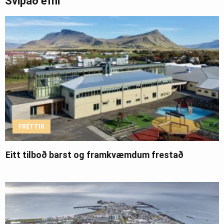
Svipað efni
FRÉTTIR
Eitt tilboð barst og framkvæmdum frestað