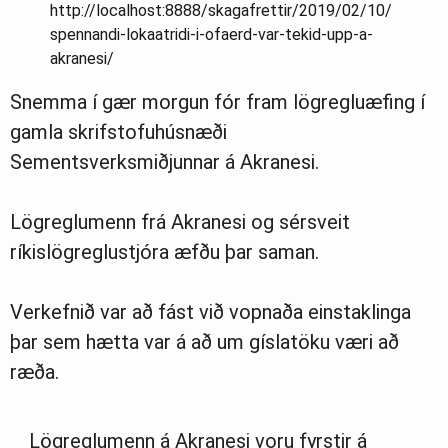
http://localhost:8888/skagafrettir/2019/02/10/
spennandi-lokaatridi-i-ofaerd-var-tekid-upp-a-
akranesi/
Snemma í gær morgun fór fram lögregluæfing í
gamla skrifstofuhúsnæði
Sementsverksmiðjunnar á Akranesi.
Lögreglumenn frá Akranesi og sérsveit
ríkislögreglustjóra æfðu þar saman.
Verkefnið var að fást við vopnaða einstaklinga
þar sem hætta var á að um gíslatöku væri að
ræða.
Lögreglumenn á Akranesi voru fyrstir á