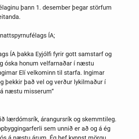
 félaginu þann 1. desember þegar störfum
eitanda.
nattspyrnufélags ÍA;
ags ÍA þakka Eyjólfi fyrir gott samstarf og
 og óska honum velfarnaðar í næstu
ngimar Elí velkominn til starfa. Ingimar
og þekkir það vel og verður lykilmaður í
 á næstu misserum“
rið lærdómsrík, árangursrík og skemmtileg.
ppbyggingarferli sem unnið er að og á ég
ljós á næstu árum. Ég hef kynnst mörgu