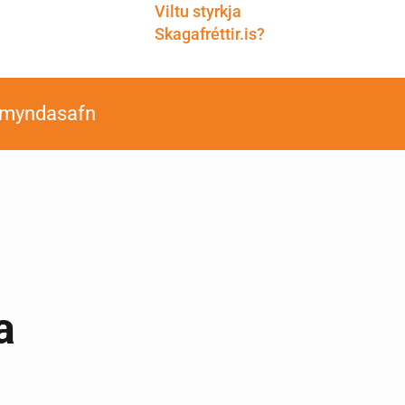
Viltu styrkja
Skagafréttir.is?
smyndasafn
a