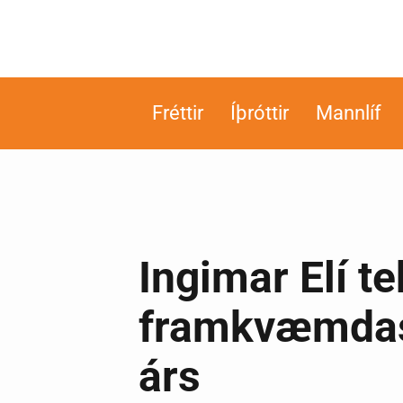
Fréttir
Íþróttir
Mannlíf
Ingimar Elí t
framkvæmdast
árs