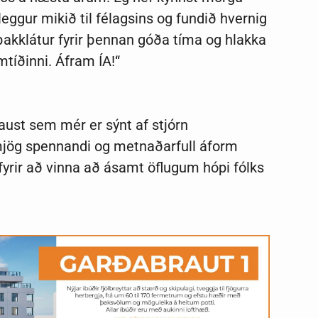
eggur mikið til félagsins og fundið hvernig
akklátur fyrir þennan góða tíma og hlakka
amtíðinni. Áfram ÍA!“
raust sem mér er sýnt af stjórn
mjög spennandi og metnaðarfull áform
yrir að vinna að ásamt öflugum hópi fólks