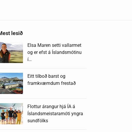
Mest lesið
Elsa Maren setti vallarmet
og er efst á Íslandsmótinu
í…
Eitt tilboð barst og
framkvæmdum frestað
Flottur árangur hjá ÍA á
Íslandsmeistaramóti yngra
sundfólks