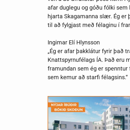
afar duglegu og góðu fólki sem l
hjarta Skagamanna slær. Ég er þ
til að fylgjast með félaginu í fr
Ingimar Elí Hlynsson
„Ég er afar þakklátur fyrir það t
Knattspyrnufélags ÍA. Það eru 
framundan sem ég er spenntur f
sem kemur að starfi félagsins.“