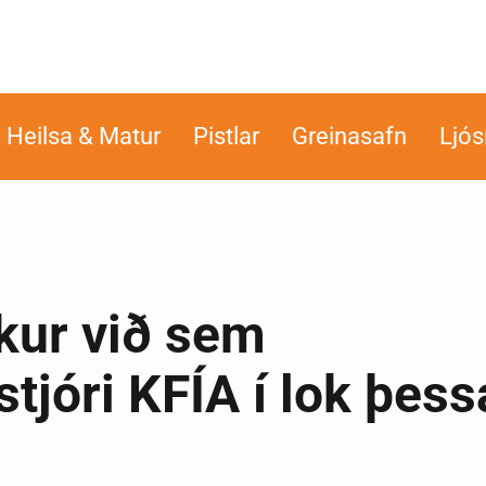
Heilsa & Matur
Pistlar
Greinasafn
Ljó
ekur við sem
jóri KFÍA í lok þess