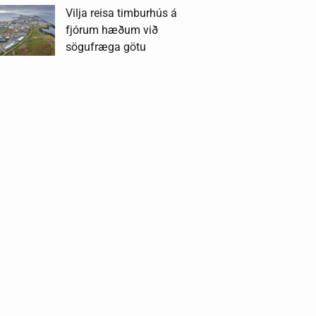
Vilja reisa timburhús á
fjórum hæðum við
sögufræga götu