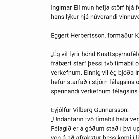
Ingimar Elí mun hefja störf hjá
hans lýkur hjá núverandi vinnuv
Eggert Herbertsson, formaður K
„Ég vil fyrir hönd Knattspyrnufél
frábært starf þessi tvö tímabil
verkefnum. Einnig vil ég bjóða I
hefur starfað í stjórn félagsins 
spennandi verkefnum félagsins
Eyjólfur Vilberg Gunnarsson:
„Undanfarin tvö tímabil hafa ve
Félagið er á góðum stað í því u
von á að afrakstur þess komi í 