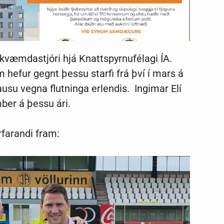
mkvæmdastjóri hjá Knattspyrnufélagi ÍA.
 hefur gegnt þessu starfi frá því í mars á
lausu vegna flutninga erlendis. Ingimar Elí
ber á þessu ári.
irfarandi fram: