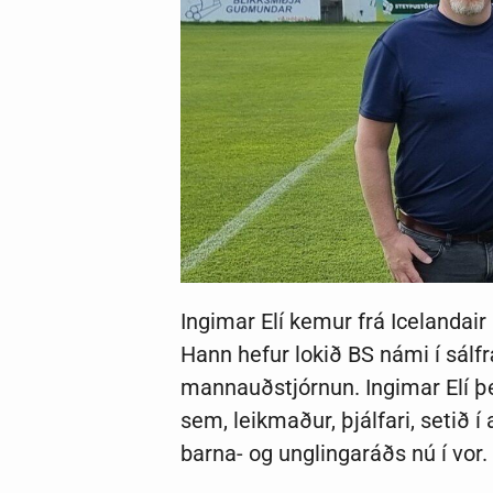
Ingimar Elí kemur frá Icelandair
Hann hefur lokið BS námi í sálf
mannauðstjórnun. Ingimar Elí þe
sem, leikmaður, þjálfari, setið í
barna- og unglingaráðs nú í vor.