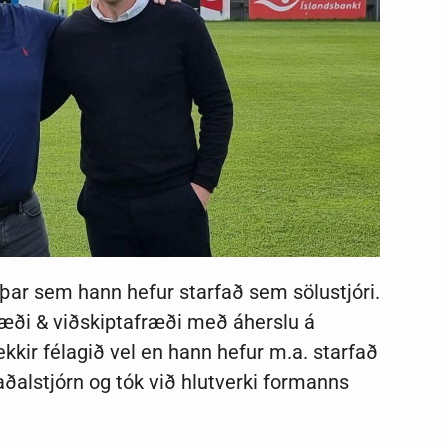
 þar sem hann hefur starfað sem sölustjóri.
ræði & viðskiptafræði með áherslu á
kkir félagið vel en hann hefur m.a. starfað
 aðalstjórn og tók við hlutverki formanns