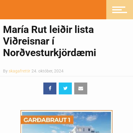
Heilsueflandi samfélag
María Rut leiðir lista
Pistlar
Viðreisnar í
Norðvesturkjördæmi
Greinasafn
By
skagafrettir
24. október, 2024
Ljósmyndasafn