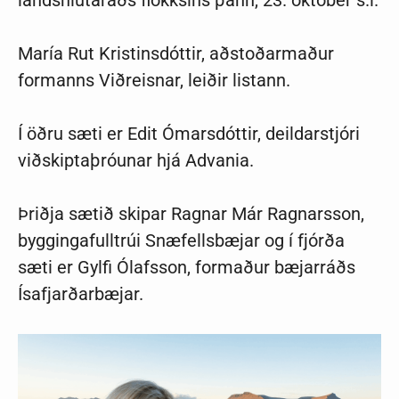
landshlutaráðs flokksins þann, 23. október s.l.
María Rut Kristinsdóttir, aðstoðarmaður
formanns Viðreisnar, leiðir listann.
Í öðru sæti er Edit Ómarsdóttir, deildarstjóri
viðskiptaþróunar hjá Advania.
Þriðja sætið skipar Ragnar Már Ragnarsson,
byggingafulltrúi Snæfellsbæjar og í fjórða
sæti er Gylfi Ólafsson, formaður bæjarráðs
Ísafjarðarbæjar.