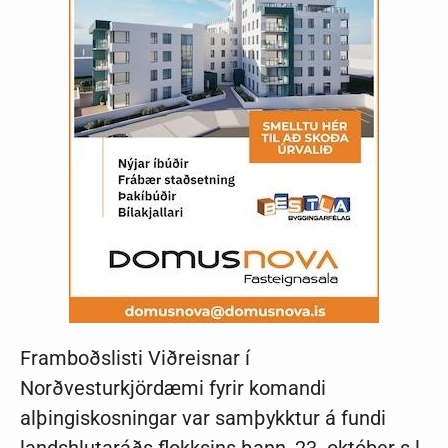
Framboðslisti Viðreisnar í
Norðvesturkjördæmi fyrir komandi
alþingiskosningar var samþykktur á fundi