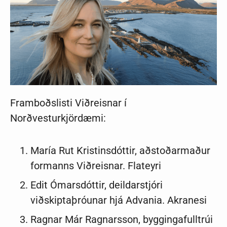
Framboðslisti Viðreisnar í
Norðvesturkjördæmi:
María Rut Kristinsdóttir, aðstoðarmaður
formanns Viðreisnar. Flateyri
Edit Ómarsdóttir, deildarstjóri
viðskiptaþróunar hjá Advania. Akranesi
Ragnar Már Ragnarsson, byggingafulltrúi