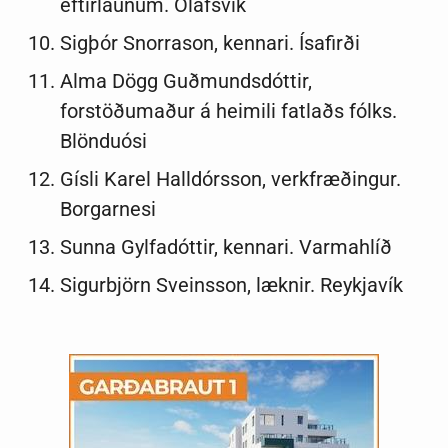
eftirlaunum. Ólafsvík
Sigþór Snorrason, kennari. Ísafirði
Alma Dögg Guðmundsdóttir,
forstöðumaður á heimili fatlaðs fólks.
Blönduósi
Gísli Karel Halldórsson, verkfræðingur.
Borgarnesi
Sunna Gylfadóttir, kennari. Varmahlíð
Sigurbjörn Sveinsson, læknir. Reykjavík