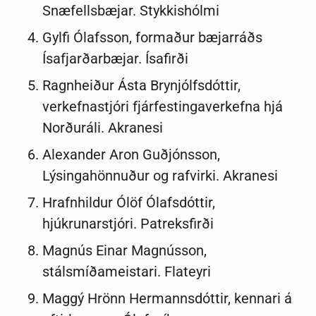
Snæfellsbæjar. Stykkishólmi
Gylfi Ólafsson, formaður bæjarráðs
Ísafjarðarbæjar. Ísafirði
Ragnheiður Ásta Brynjólfsdóttir,
verkefnastjóri fjárfestingaverkefna hjá
Norðuráli. Akranesi
Alexander Aron Guðjónsson,
Lýsingahönnuður og rafvirki. Akranesi
Hrafnhildur Ólöf Ólafsdóttir,
hjúkrunarstjóri. Patreksfirði
Magnús Einar Magnússon,
stálsmíðameistari. Flateyri
Maggý Hrönn Hermannsdóttir, kennari á