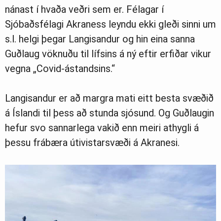
Ljósmyndasafn
nánast í hvaða veðri sem er. Félagar í
Sjóbaðsfélagi Akraness leyndu ekki gleði sinni um
s.l. helgi þegar Langisandur og hin eina sanna
Guðlaug vöknuðu til lífsins á ný eftir erfiðar vikur
vegna „Covid-ástandsins.“
Langisandur er að margra mati eitt besta svæðið
á Íslandi til þess að stunda sjósund. Og Guðlaugin
hefur svo sannarlega vakið enn meiri athygli á
þessu frábæra útivistarsvæði á Akranesi.