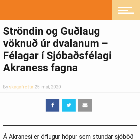
Íþróttir
Ströndin og Guðlaug
Mannlíf
vöknuð úr dvalanum –
Félagar í Sjóbaðsfélagi
Heilsueflandi samfélag
Akraness fagna
By
skagafrettir
25. maí, 2020
Pistlar
Greinasafn
Á Akranesi er öflugur hópur sem stundar sjóböð