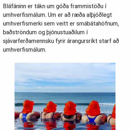
Bláfáninn er tákn um góða frammistöðu í
umhverfismálum. Um er að ræða alþjóðlegt
umhverfismerki sem veitt er smábátahöfnum,
baðströndum og þjónustuaðilum í
sjávarferðamennsku fyrir árangursríkt starf að
umhverfismálum.