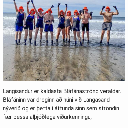
Langisandur er kaldasta Bláfánaströnd veraldar.
Bláfáninn var dreginn að húni við Langasand
nýverið og er þetta í áttunda sinn sem ströndin
fær þessa alþjóðlega viðurkenningu,