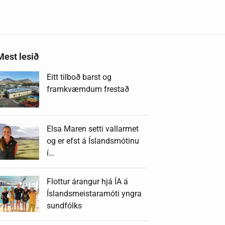
Mest lesið
Eitt tilboð barst og
framkvæmdum frestað
Elsa Maren setti vallarmet
og er efst á Íslandsmótinu
í…
Flottur árangur hjá ÍA á
Íslandsmeistaramóti yngra
sundfólks