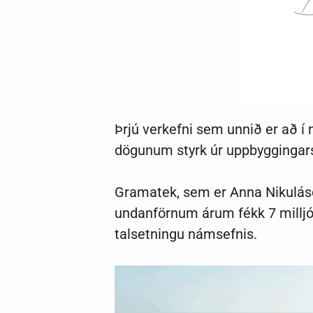
Þrjú verkefni sem unnið er að í
dögunum styrk úr uppbyggingarsj
Gramatek, sem er Anna Nikulásdó
undanförnum árum fékk 7 milljóni
talsetningu námsefnis.