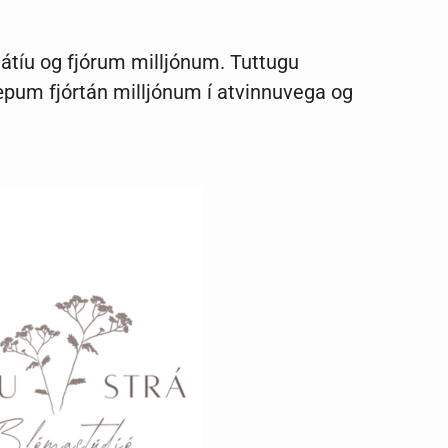
átíu og fjórum milljónum. Tuttugu
æpum fjórtán milljónum í atvinnuvega og