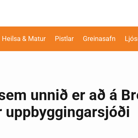
Heilsa & Matur
Pistlar
Greinasafn
Ljó
 sem unnið er að á Br
r uppbyggingarsjóði