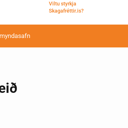
Viltu styrkja
Skagafréttir.is?
smyndasafn
eið