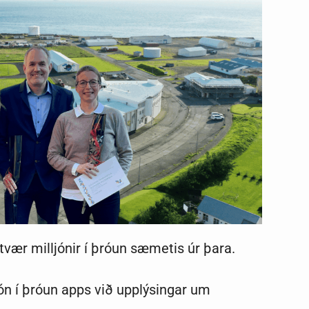
vær milljónir í þróun sæmetis úr þara.
jón í þróun apps við upplýsingar um