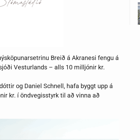
 nýsköpunarsetrinu Breið á Akranesi fengu á
óði Vesturlands – alls 10 milljónir kr.
ttir og Daniel Schnell, hafa byggt upp á
r kr. í öndvegisstyrk til að vinna að