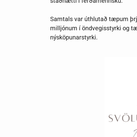
staðhætti í ferðamennsku.
Samtals var úthlutað tæpum þrj
milljónum í öndvegisstyrki og t
nýsköpunarstyrki.