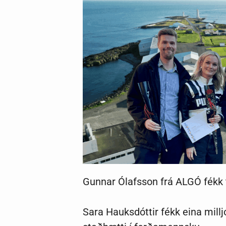
Gunnar Ólafsson frá ALGÓ fékk t
Sara Hauksdóttir fékk eina mill