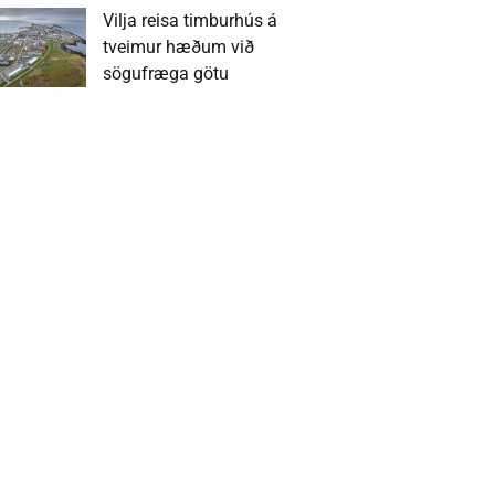
Vilja reisa timburhús á
tveimur hæðum við
sögufræga götu