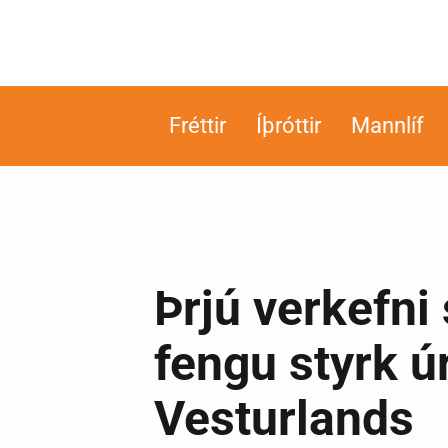
Fréttir
Íþróttir
Mannlíf
Þrjú verkefni
fengu styrk ú
Vesturlands