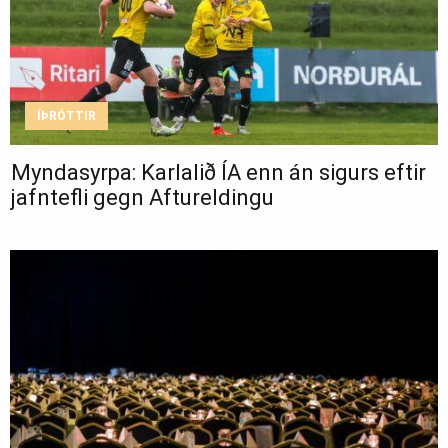
ÍÞRÓTTIR
Myndasyrpa: Karlalið ÍA enn án sigurs eftir
jafntefli gegn Aftureldingu