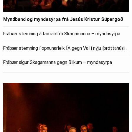
Myndband og myndasyrpa frá Jesús Kristur Súpergoð
Frábær stemning á Þorrablóti Skagamanna – myndasyrpa
Frábær stemning í opnunarleik ÍA gegn Val í nýju íþróttahúsi…
Frábær sigur Skagamanna gegn Blikum – myndasyrpa