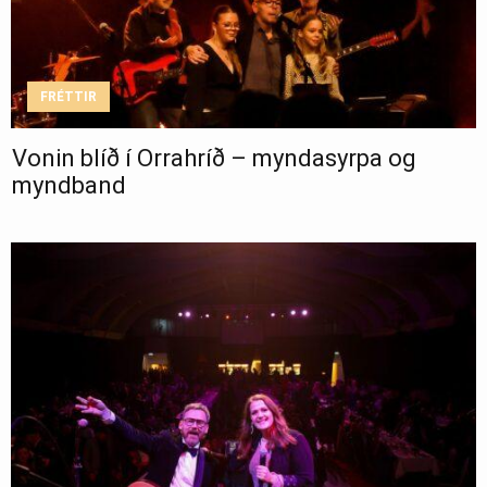
FRÉTTIR
Vonin blíð í Orrahríð – myndasyrpa og
myndband