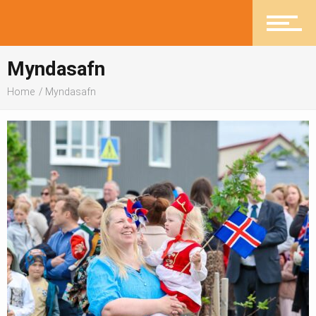
Pistlar
Myndasafn
Greinasafn
Home
Myndasafn
Ljósmyndasafn