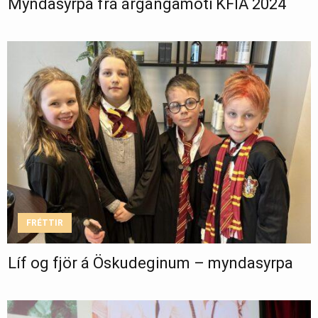
Myndasyrpa frá árgangamóti KFÍA 2024
FRÉTTIR
Líf og fjör á Öskudeginum – myndasyrpa