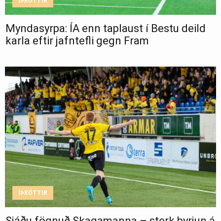
ÍÞRÓTTIR
Myndasyrpa: ÍA enn taplaust í Bestu deild
karla eftir jafntefli gegn Fram
ÍÞRÓTTIR
Sjáðu fögnuð Skagamanna – sterk byrjun á